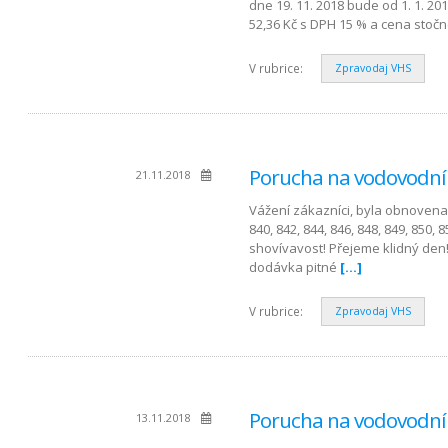
dne 19. 11. 2018 bude od 1. 1. 20
52,36 Kč s DPH 15 % a cena stočn
V rubrice:
Zpravodaj VHS
Porucha na vodovodní
21.11.2018
Vážení zákazníci, byla obnovena 
840, 842, 844, 846, 848, 849, 850,
shovívavost! Přejeme klidný den
dodávka pitné
[…]
V rubrice:
Zpravodaj VHS
Porucha na vodovodní
13.11.2018