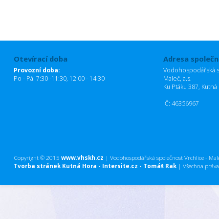
Otevírací doba
Adresa společn
Provozní doba:
Vodohospodářská sp
Po - Pá: 7:30 -11:30, 12:00 - 14:30
Maleč, a.s.
Ku Ptáku 387, Kutná
IČ: 46356967
Copyright © 2015
www.vhskh.cz
| Vodohospodářská společnost Vrchlice - Maleč
Tvorba stránek Kutná Hora - Intersite.cz - Tomáš Rak
| Všechna práva