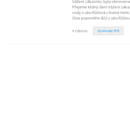
Vážení zákazníci, byla obnovena
Přejeme klidný den! Vážení zák
vody v ulici Růžová v Kutné Hoře
čísla popisného 822 v ulici Růž
V rubrice:
Zpravodaj VHS