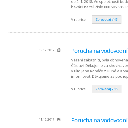
do 2. 1. 2018. Ve společnosti bud
havárií na tel. čísle 800 505 58
V rubrice:
Zpravodaj VHS
Porucha na vodovodní
12.12.2017
Vážení zákazníci, byla obnovena
Čáslavi. Děkujeme za shovívavos
v ulici Jana Roháče z Dubé a K
informovat. Děkujeme za pochop
V rubrice:
Zpravodaj VHS
Porucha na vodovodní
11.12.2017