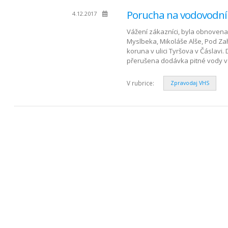
Porucha na vodovodní
4.12.2017
Vážení zákazníci, byla obnovena d
Myslbeka, Mikoláše Alše, Pod Z
koruna v ulici Tyršova v Čáslavi
přerušena dodávka pitné vody v ul
V rubrice:
Zpravodaj VHS