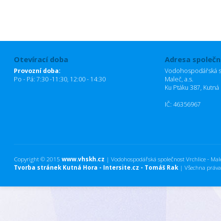
Otevírací doba
Adresa společn
Provozní doba:
Vodohospodářská sp
Po - Pá: 7:30 -11:30, 12:00 - 14:30
Maleč, a.s.
Ku Ptáku 387, Kutná
IČ: 46356967
Copyright © 2015
www.vhskh.cz
| Vodohospodářská společnost Vrchlice - Maleč
Tvorba stránek Kutná Hora - Intersite.cz - Tomáš Rak
| Všechna práva