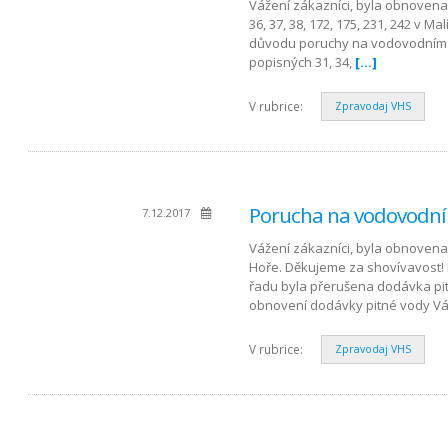
Vážení zákazníci, byla obnovena 
36, 37, 38, 172, 175, 231, 242 v 
důvodu poruchy na vodovodním ř
popisných 31, 34,
[…]
V rubrice:
Zpravodaj VHS
Porucha na vodovodní
7.12.2017
Vážení zákazníci, byla obnovena 
Hoře. Děkujeme za shovívavost!
řadu byla přerušena dodávka pitn
obnovení dodávky pitné vody V
V rubrice:
Zpravodaj VHS