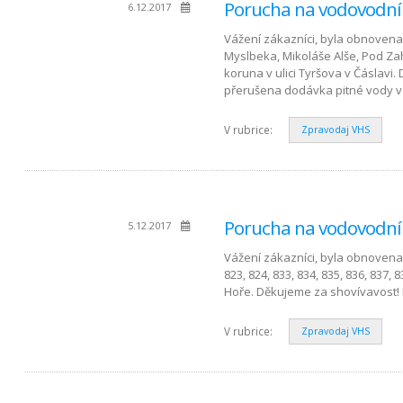
Porucha na vodovodní
6.12.2017
Vážení zákazníci, byla obnovena d
Myslbeka, Mikoláše Alše, Pod Z
koruna v ulici Tyršova v Čáslavi
přerušena dodávka pitné vody v ul
V rubrice:
Zpravodaj VHS
Porucha na vodovodní
5.12.2017
Vážení zákazníci, byla obnovena d
823, 824, 833, 834, 835, 836, 837, 8
Hoře. Děkujeme za shovívavost! 
V rubrice:
Zpravodaj VHS