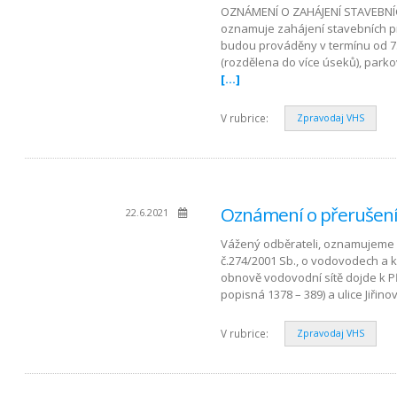
OZNÁMENÍ O ZAHÁJENÍ STAVEBNÍCH
oznamuje zahájení stavebních p
budou prováděny v termínu od 7.
(rozdělena do více úseků), par
[…]
V rubrice:
Zpravodaj VHS
Oznámení o přerušení 
22.6.2021
Vážený odběrateli, oznamujeme 
č.274/2001 Sb., o vodovodech a 
obnově vodovodní sítě dojde k P
popisná 1378 – 389) a ulice Jiřino
V rubrice:
Zpravodaj VHS