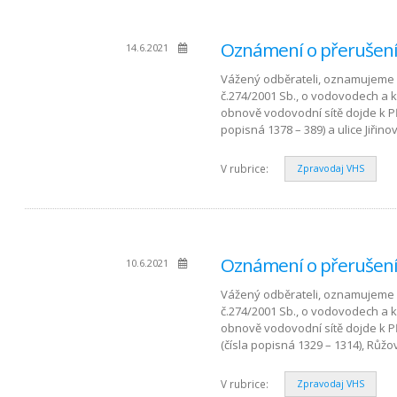
Oznámení o přerušení 
14.6.2021
Vážený odběrateli, oznamujeme 
č.274/2001 Sb., o vodovodech a 
obnově vodovodní sítě dojde k P
popisná 1378 – 389) a ulice Jiřino
V rubrice:
Zpravodaj VHS
Oznámení o přerušení 
10.6.2021
Vážený odběrateli, oznamujeme 
č.274/2001 Sb., o vodovodech a 
obnově vodovodní sítě dojde k P
(čísla popisná 1329 – 1314), Růžo
V rubrice:
Zpravodaj VHS