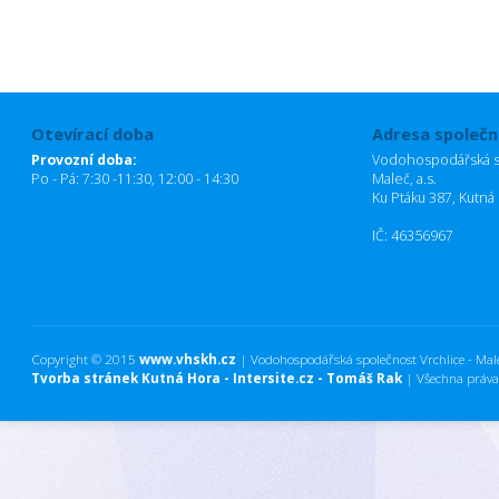
Otevírací doba
Adresa společn
Provozní doba:
Vodohospodářská sp
Po - Pá: 7:30 -11:30, 12:00 - 14:30
Maleč, a.s.
Ku Ptáku 387, Kutná
IČ: 46356967
Copyright © 2015
www.vhskh.cz
| Vodohospodářská společnost Vrchlice - Maleč
Tvorba stránek Kutná Hora - Intersite.cz - Tomáš Rak
| Všechna práva