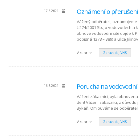
Oznámení o přerušení 
17.6.2021
Vážený odběrateli, oznamujeme 
č.274/2001 Sb., o vodovodech a 
obnově vodovodní sítě dojde k P
popisná 1378 – 389) a ulice Jiřino
V rubrice:
Zpravodaj VHS
Porucha na vodovodní
16.6.2021
Vážení zákazníci, byla obnovena
den! Vážení zákazníci, z důvodu
Bykáň. Omlouváme se odběratel
V rubrice:
Zpravodaj VHS