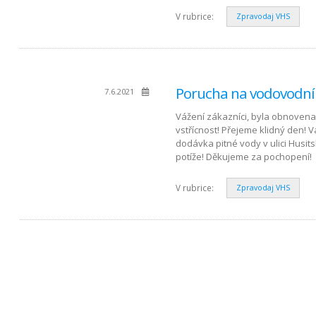
V rubrice:
Zpravodaj VHS
Porucha na vodovodní
7.6.2021
Vážení zákazníci, byla obnovena
vstřícnost! Přejeme klidný den!
dodávka pitné vody v ulici Hus
potíže! Děkujeme za pochopení!
V rubrice:
Zpravodaj VHS