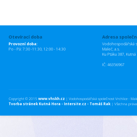
Otevírací doba
Adresa společn
Provozní doba:
Vodohospodářská sp
Po - Pá: 7:30 -11:30, 12:00 - 14:30
Maleč, a.s.
Ku Ptáku 387, Kutná
IČ: 46356967
Copyright © 2015
www.vhskh.cz
| Vodohospodářská společnost Vrchlice - Maleč
Tvorba stránek Kutná Hora - Intersite.cz - Tomáš Rak
| Všechna práva