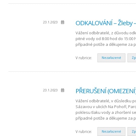
ODKALOVÁNÍ – Žleby –
23.1.2023
Vážení odběratelé, z důvodu odk
pitné vody od 8:00 hod do 15:00
případné potíže a děkujeme za 
V rubrice:
Nezařazené
Zp
PŘERUŠENÍ (OMEZENÍ) 
23.1.2023
Vážení odběratelé, v důsledku po
Sázavou v ulicích Na Pohoří, Pa
poklesu tlaku vody a zhoršení 
případné potíže a děkujeme za
V rubrice:
Nezařazené
Zp