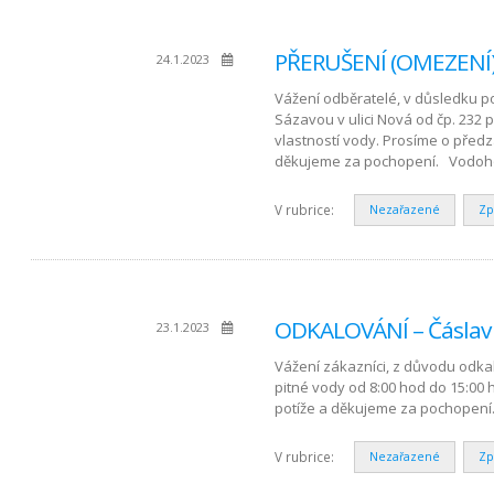
PŘERUŠENÍ (OMEZENÍ) 
24.1.2023
Vážení odběratelé, v důsledku po
Sázavou v ulici Nová od čp. 232
vlastností vody. Prosíme o pře
děkujeme za pochopení. Vodoh
V rubrice:
Nezařazené
Zp
ODKALOVÁNÍ – Čáslav 
23.1.2023
Vážení zákazníci, z důvodu odkal
pitné vody od 8:00 hod do 15:00
potíže a děkujeme za pochopení.
V rubrice:
Nezařazené
Zp