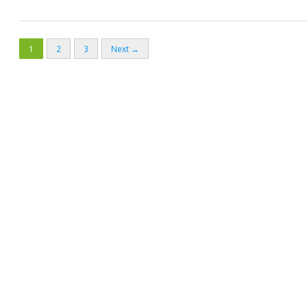
1
2
3
Next →