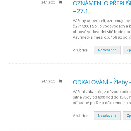
OZNÁMENÍ O PŘERUŠEN
24.1.2023
– 27.1.
Vážený odběrateli, oznamujeme 
č.274/2001 Sb., o vodovodech a 
obnově vodovodní sítě bude doc
Vavřinecká (mezi č.p. 158 až po 7
V rubrice:
Nezařazené
Zp
ODKALOVÁNÍ – Žleby –
24.1.2023
Vážení zákazníci, z důvodu odkal
pitné vody od 8:00 hod do 15:00
případné potíže a děkujeme za 
V rubrice:
Nezařazené
Zp