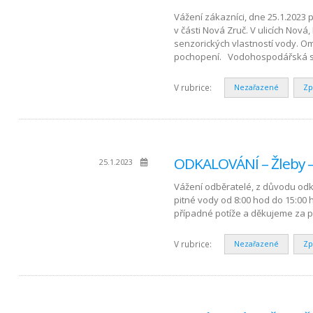
Vážení zákazníci, dne 25.1.2023
v části Nová Zruč. V ulicích Nov
senzorických vlastností vody. 
pochopení. Vodohospodářská sp
V rubrice:
Nezařazené
Zp
ODKALOVÁNÍ – Žleby –
25.1.2023
Vážení odběratelé, z důvodu odk
pitné vody od 8:00 hod do 15:0
případné potíže a děkujeme za 
V rubrice:
Nezařazené
Zp