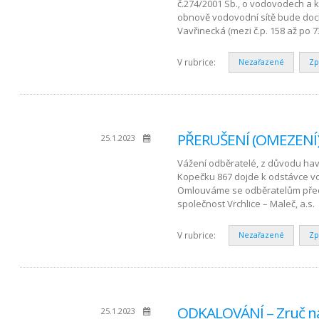
č.274/2001 Sb., o vodovodech a 
obnově vodovodní sítě bude doc
Vavřinecká (mezi č.p. 158 až po 7
V rubrice:
Nezařazené
Zp
PŘERUŠENÍ (OMEZENÍ) 
25.1.2023
Vážení odběratelé, z důvodu ha
Kopečku 867 dojde k odstávce vo
Omlouváme se odběratelům pře
společnost Vrchlice – Maleč, a.s.
V rubrice:
Nezařazené
Zp
ODKALOVÁNÍ – Zruč na
25.1.2023