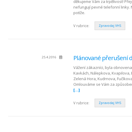
děkujeme Vám za trpělivost! Pře
nefungují pevné telefonní linky
potíže.
V rubrice:
Zpravodaj VHS
Plánované přerušení d
25.4.2016
Vážení zákazníci, byla obnovena 
Kavkách, Nálepkova, Kvapilova, B
Zelená Hora, Kudrnova, Fučíkova
Omlouváme se Vám za způsobené 
[…]
V rubrice:
Zpravodaj VHS