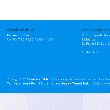
Otevírací doba
Adresa společn
Provozní doba:
Vodohospodářská sp
Po - Pá: 7:30 -11:30, 12:00 - 14:30
Maleč, a.s.
Ku Ptáku 387, Kutná
IČ: 46356967
Copyright © 2015
www.vhskh.cz
| Vodohospodářská společnost Vrchlice - Maleč
Tvorba stránek Kutná Hora - Intersite.cz - Tomáš Rak
| Všechna práva