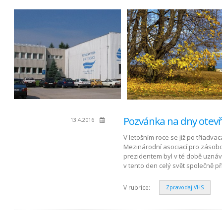
Pozvánka na dny otevř
13.4.2016
V letošním roce se již po třiadva
Mezinárodní asociací pro zásobo
prezidentem byl v té době uznáv
v tento den celý svět společně p
V rubrice:
Zpravodaj VHS