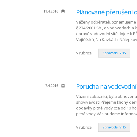
Plánované přerušení d
11.4.2016
Vážený odběrateli, oznamujeme 
č.274/2001 Sb., o vodovodech a 
opravě vodovodní sítě dojde k P
Vojtěšská, Na Kavkách, Nálepkov
V rubrice:
Zpravodaj VHS
Porucha na vodovodním
7.4.2016
Vážení zákazníci, byla obnovena 
shovívavost! Přejeme klidný den
dodávky pitné vody cca od 10 hod
pitné vody Vás budeme informov
V rubrice:
Zpravodaj VHS