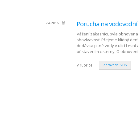
Porucha na vodovodní
7.4.2016
Vážení zákazníci, byla obnovena
shovívavost! Přejeme klidný de
dodávka pitné vody v ulici Lesní
přistavením cisterny. O obnoven
V rubrice:
Zpravodaj VHS