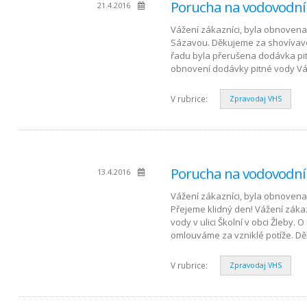
Porucha na vodovodní
21.4.2016
Vážení zákazníci, byla obnovena 
Sázavou. Děkujeme za shovívavo
řadu byla přerušena dodávka pit
obnovení dodávky pitné vody 
V rubrice:
Zpravodaj VHS
Porucha na vodovodní
13.4.2016
Vážení zákazníci, byla obnovena 
Přejeme klidný den! Vážení záka
vody v ulici Školní v obci Žleb
omlouváme za vzniklé potíže. D
V rubrice:
Zpravodaj VHS