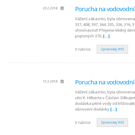
Porucha na vodovodním
20.2.2018
Vážení zákazníci, byla obnovena d
337, 408, 397, 364, 335, 336, 316, 
shovívavost! Přejeme klidný den!
popisných 370,
[…]
V rubrice:
Zpravodaj VHS
Porucha na vodovodní
13.2.2018
Vážení zákazníci, byla obnovena 
ulici K. Hilberta v Čáslavi. Děku
dodávka pitné vody od křižovatky u
obnovení dodávky
[…]
V rubrice:
Zpravodaj VHS