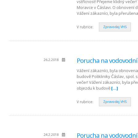
vstřícnost! Přejeme klidný večer!
Moravce v Čáslavi. O obnovení 
Vážení zákazníci, byla přerušena
V rubrice:
Zpravodaj VHS
Porucha na vodovodní
26.2.2018
Vážení zákazníci, byla obnovena
budově Polikliniky Čáslav, spol. s
večer! Vážení zákazníci, byla p
objezdu k budově
[…]
V rubrice:
Zpravodaj VHS
Porucha na vodovodní
24.2.2018