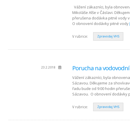
Vážení zákazníci, byla obnovena d
Mikoláše Alše v Čáslavi. Děkujem
přerušena dodávka pitné vody v ul
O obnovení dodávky pitné vody
V rubrice:
Zpravodaj VHS
Porucha na vodovodní
23.2.2018
Vážení zákazníci, byla obnovena
Sázavou. Děkujeme za shovívavo
řadu bude od 9:00 hodin přeruše
Sázavou. O obnovení dodávky p
V rubrice:
Zpravodaj VHS