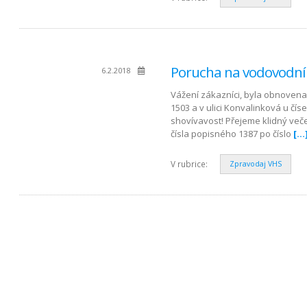
Porucha na vodovodní
6.2.2018
Vážení zákazníci, byla obnovena 
1503 a v ulici Konvalinková u čís
shovívavost! Přejeme klidný veče
čísla popisného 1387 po číslo
[…
V rubrice:
Zpravodaj VHS