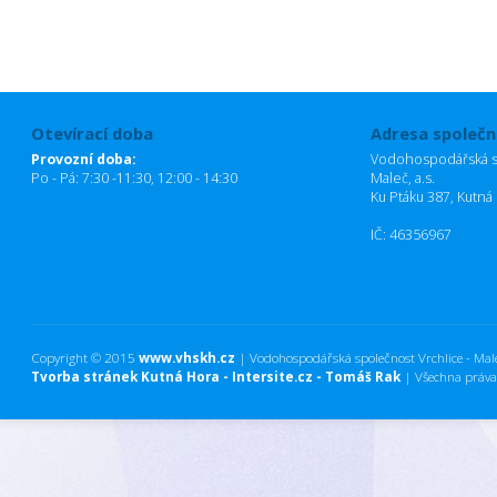
Otevírací doba
Adresa společn
Provozní doba:
Vodohospodářská sp
Po - Pá: 7:30 -11:30, 12:00 - 14:30
Maleč, a.s.
Ku Ptáku 387, Kutná
IČ: 46356967
Copyright © 2015
www.vhskh.cz
| Vodohospodářská společnost Vrchlice - Maleč
Tvorba stránek Kutná Hora - Intersite.cz - Tomáš Rak
| Všechna práva