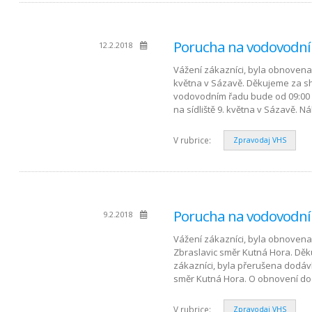
Porucha na vodovodní
12.2.2018
Vážení zákazníci, byla obnovena 
května v Sázavě. Děkujeme za sh
vodovodním řadu bude od 09:00 h
na sídliště 9. května v Sázavě. N
V rubrice:
Zpravodaj VHS
Porucha na vodovodním
9.2.2018
Vážení zákazníci, byla obnovena
Zbraslavic směr Kutná Hora. Děk
zákazníci, byla přerušena dodáv
směr Kutná Hora. O obnovení d
V rubrice:
Zpravodaj VHS