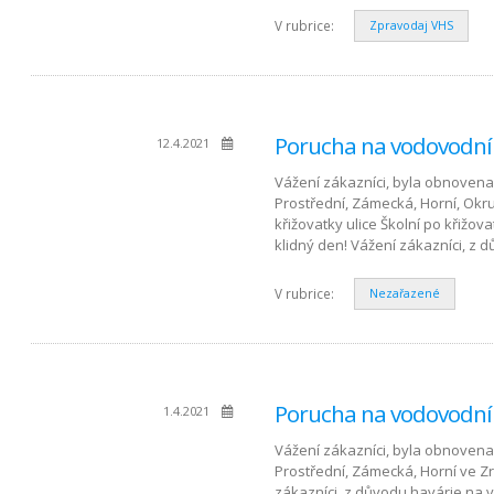
V rubrice:
Zpravodaj VHS
Porucha na vodovodní
12.4.2021
Vážení zákazníci, byla obnovena 
Prostřední, Zámecká, Horní, Okruž
křižovatky ulice Školní po křižo
klidný den! Vážení zákazníci, z
V rubrice:
Nezařazené
Porucha na vodovodní
1.4.2021
Vážení zákazníci, byla obnovena d
Prostřední, Zámecká, Horní ve Z
zákazníci, z důvodu havárie na v