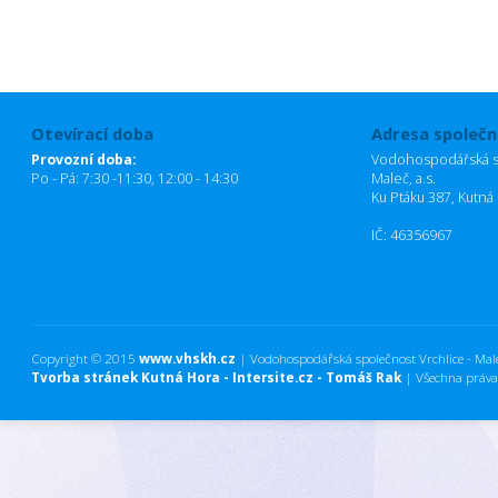
Otevírací doba
Adresa společn
Provozní doba:
Vodohospodářská sp
Po - Pá: 7:30 -11:30, 12:00 - 14:30
Maleč, a.s.
Ku Ptáku 387, Kutná
IČ: 46356967
Copyright © 2015
www.vhskh.cz
| Vodohospodářská společnost Vrchlice - Maleč
Tvorba stránek Kutná Hora - Intersite.cz - Tomáš Rak
| Všechna práva