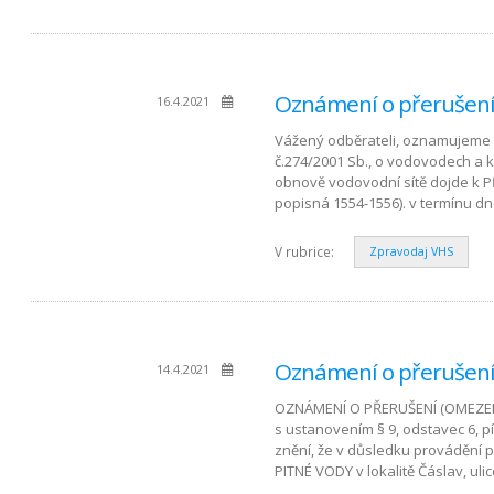
Oznámení o přerušení 
16.4.2021
Vážený odběrateli, oznamujeme 
č.274/2001 Sb., o vodovodech a 
obnově vodovodní sítě dojde k P
popisná 1554-1556). v termínu dn
V rubrice:
Zpravodaj VHS
Oznámení o přerušení 
14.4.2021
OZNÁMENÍ O PŘERUŠENÍ (OMEZENÍ
s ustanovením § 9, odstavec 6, 
znění, že v důsledku provádění
PITNÉ VODY v lokalitě Čáslav, uli