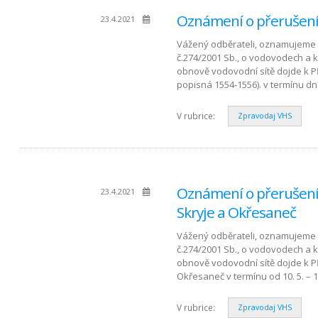
Oznámení o přerušení 
23.4.2021
Vážený odběrateli, oznamujeme 
č.274/2001 Sb., o vodovodech a 
obnově vodovodní sítě dojde k P
popisná 1554-1556). v termínu dn
V rubrice:
Zpravodaj VHS
Oznámení o přerušení 
23.4.2021
Skryje a Okřesaneč
Vážený odběrateli, oznamujeme 
č.274/2001 Sb., o vodovodech a 
obnově vodovodní sítě dojde k P
Okřesaneč v termínu od 10. 5. – 1
V rubrice:
Zpravodaj VHS