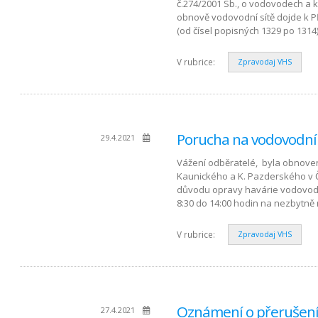
č.274/2001 Sb., o vodovodech a 
obnově vodovodní sítě dojde k P
(od čísel popisných 1329 po 1314
V rubrice:
Zpravodaj VHS
Porucha na vodovodní
29.4.2021
Vážení odběratelé, byla obnovena
Kaunického a K. Pazderského v Č
důvodu opravy havárie vodovodu 
8:30 do 14:00 hodin na nezbytn
V rubrice:
Zpravodaj VHS
Oznámení o přerušení 
27.4.2021