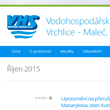
Úvod
O společnosti
Aktuality
Zákazníkům
Říjen 2015
Upozornění na přeruše
9.10.2015
Masarykova, obec Kut