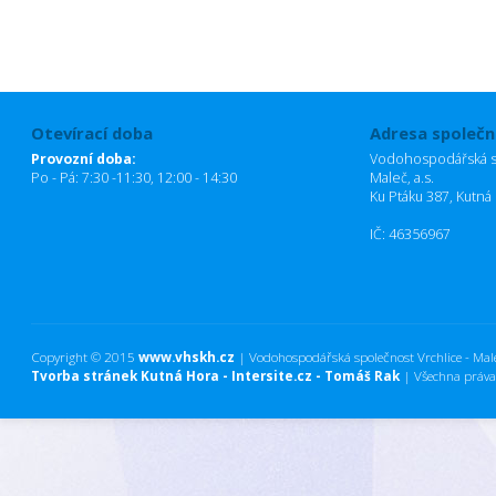
Otevírací doba
Adresa společn
Provozní doba:
Vodohospodářská sp
Po - Pá: 7:30 -11:30, 12:00 - 14:30
Maleč, a.s.
Ku Ptáku 387, Kutná
IČ: 46356967
Copyright © 2015
www.vhskh.cz
| Vodohospodářská společnost Vrchlice - Maleč
Tvorba stránek Kutná Hora - Intersite.cz - Tomáš Rak
| Všechna práva