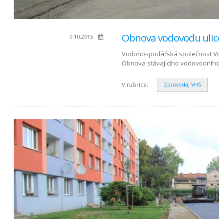
Obnova vodovodu ulice
9.10.2015
Vodohospodářská společnost Vrchl
Obnova stávajícího vodovodního
V rubrice:
Zpravodaj VHS