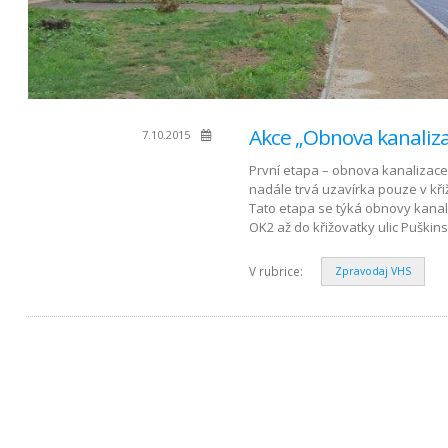
Akce „Obnova kanaliza
7.10.2015
První etapa – obnova kanalizace 
nadále trvá uzavírka pouze v kř
Tato etapa se týká obnovy kanal
OK2 až do křižovatky ulic Puški
V rubrice:
Zpravodaj VHS