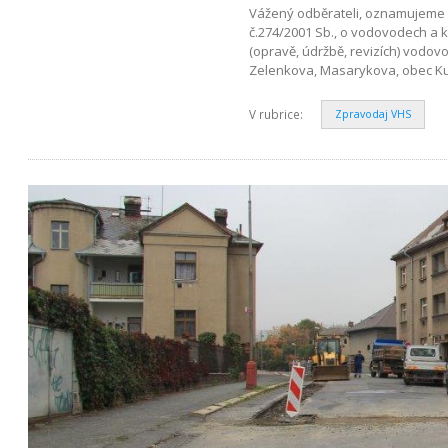
Vážený odběrateli, oznamujeme 
č.274/2001 Sb., o vodovodech a 
(opravě, údržbě, revizích) vodo
Zelenkova, Masarykova, obec Kut
V rubrice:
Zpravodaj VHS