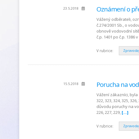
Oznámení o pře
23.5.2018
Vážený odběrateli, oz
č.274/2001 Sb., o vod
obnově vodovodní sítě
č.p. 1401 po č.p. 1386 
V rubrice:
Zpravoda
Porucha na vod
15.5.2018
Vážení zákazníci, byla
322, 323, 324, 325, 32
důvodu poruchy na vod
226, 227, 229,
[…]
V rubrice:
Zpravoda