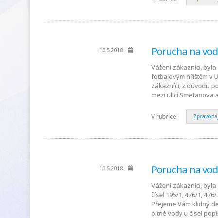
Porucha na vod
10.5.2018
Vážení zákazníci, byla
fotbalovým hřištěm v 
zákazníci, z důvodu p
mezi ulicí Smetanova a
V rubrice:
Zpravoda
Porucha na vod
10.5.2018
Vážení zákazníci, byla
čísel 195/1, 476/1, 476
Přejeme Vám klidný d
pitné vody u čísel popi