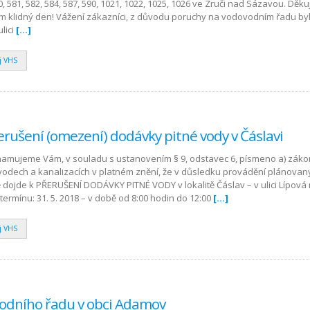
0, 581, 582, 584, 587, 590, 1021, 1022, 1025, 1026 ve Zruči nad Sázavou. Děk
ám klidný den! Vážení zákazníci, z důvodu poruchy na vodovodním řadu by
lici
[…]
j VHS
rušení (omezení) dodávky pitné vody v Čáslavi
namujeme Vám, v souladu s ustanovením § 9, odstavec 6, písmeno a) zák
ovodech a kanalizacích v platném znění, že v důsledku provádění plánovan
 dojde k PŘERUŠENÍ DODÁVKY PITNÉ VODY v lokalitě Čáslav – v ulici Lípová
v termínu: 31. 5. 2018 – v době od 8:00 hodin do 12:00
[…]
j VHS
odního řadu v obci Adamov