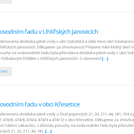
ovodním řadu v Uhlířských Janovicích
 obnovena dodávka pitné vody v ulici Sokolská a dále mezi ulicí Smetanov
Uhlířských Janovicích. Děkujeme za shovívavost! Přejeme Vám klidný den! 
oruchy na vodovodním řadu byla přerušena dodávka pitné vody v ulici Sok
 fotbalovým hřištěm v Uhlířských Janovicích. O obnovení
[…]
j VHS
ovodním řadu v obci Křesetice
 obnovena dodávka pitné vody u čísel popisných 21, 20, 211, 44, 181, 154 a 
/7, 476/8, 474/8, 474/4, 474/9 a 474/12 v obci Křesetice. Děkujeme za shovíva
en! Vážení zákazníci, z důvodu poruchy na vodovodním řadu byla přeruš
sných 21, 20, 211, 44, 181,
[…]