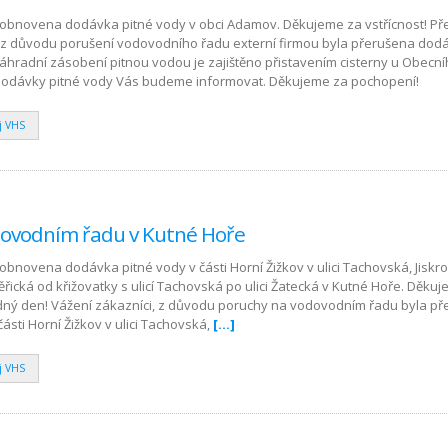
a obnovena dodávka pitné vody v obci Adamov. Děkujeme za vstřícnost! Př
, z důvodu porušení vodovodního řadu externí firmou byla přerušena dod
áhradní zásobení pitnou vodou je zajištěno přistavením cisterny u Obecn
odávky pitné vody Vás budeme informovat. Děkujeme za pochopení!
j VHS
dovodním řadu v Kutné Hoře
 obnovena dodávka pitné vody v části Horní Žižkov v ulici Tachovská, Jiskr
ická od křižovatky s ulicí Tachovská po ulici Žatecká v Kutné Hoře. Děku
lidný den! Vážení zákazníci, z důvodu poruchy na vodovodním řadu byla p
ásti Horní Žižkov v ulici Tachovská,
[…]
j VHS