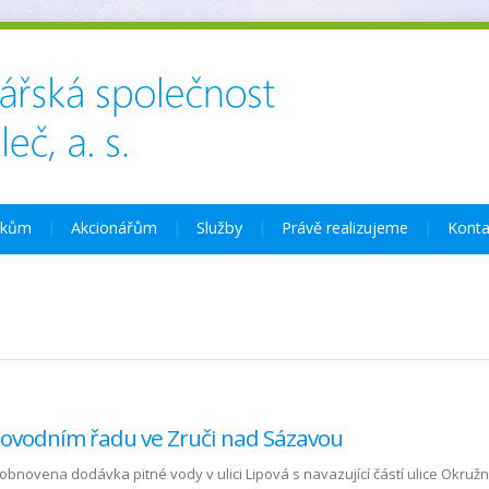
íkům
Akcionářům
Služby
Právě realizujeme
Konta
ovodním řadu ve Zruči nad Sázavou
obnovena dodávka pitné vody v ulici Lipová s navazující částí ulice Okružní