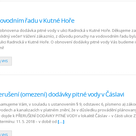
dovodním řadu v Kutné Hoře
a obnovena dodávka pitné vody v ulici Radnická v Kutné Hoře. Děkujeme z
klidný večer! Vážení zákazníci, z důvodu poruchy na vodovodním řadu by
ulici Radnická v Kutné Hoře. O obnovení dodávky pitné vody Vás budeme 
í!
j VHS
rušení (omezení) dodávky pitné vody v Čáslavi
namujeme Vám, v souladu s ustanovením § 9, odstavec 6, písmeno a) zák
ovodech a kanalizacích v platném znění, že v důsledku provádění plánovan
 dojde k PŘERUŠENÍ DODÁVKY PITNÉ VODY v lokalitě Čáslav – v části ulice 
v termínu: 11. 5. 2018 – v době od
[…]
j VHS