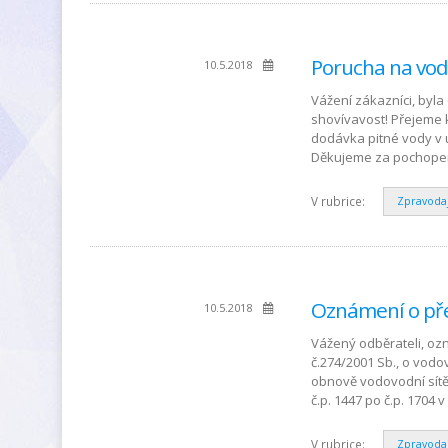
Porucha na vo
10.5.2018
Vážení zákazníci, byl
shovívavost! Přejeme 
dodávka pitné vody v 
Děkujeme za pochopen
V rubrice:
Zpravoda
Oznámení o pře
10.5.2018
Vážený odběrateli, oz
č.274/2001 Sb., o vod
obnově vodovodní sítě
č.p. 1447 po č.p. 1704 
V rubrice:
Zpravoda