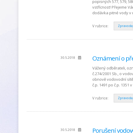
popisných 577, 579, 58
vstřícnost! Přejeme V
dodávka pitné vody v u
V rubrice:
Zpravoda
Oznámení o pře
30.5.2018
Vážený odběrateli, oz
č.274/2001 Sb., o vod
obnově vodovodní sítě
č.p. 1491 po č.p. 1351 
V rubrice:
Zpravoda
Porušení vodov
30.5.2018