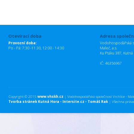
Otevírací doba
Adresa společn
Provozní doba:
Vodohospodářská sp
Po - Pá: 7:30 -11:30, 12:00 - 14:30
Maleč, a.s.
Ku Ptáku 387, Kutná
IČ: 46356967
Copyright © 2015
www.vhskh.cz
| Vodohospodářská společnost Vrchlice - Maleč
Tvorba stránek Kutná Hora - Intersite.cz - Tomáš Rak
| Všechna práva