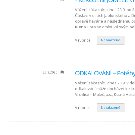
Vážení zákazníci, dnes 23.9. od
Čáslavi v ulicích Jablonského a
opravě havárie a následnému odk
Kutná Hora se omlouvá svým od
V rubrice:
Nezařazené
ODKALOVÁNÍ – Potěhy 
23.9.2025
Vážení zákazníci, dnes 23.9. v 
odkalování může docházet ke k
Vrchlice – Maleč, a.s., Kutná H
V rubrice:
Nezařazené