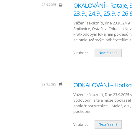
OKALOVÁNÍ – Rataje, S
22.9.2025
23.9., 24.9., 25.9. a 26
Vážení zákazníci, dne 23.9., 24.9.
Smilovice, Ostašov, Chlum, a No
krátkodobým lokálním poklesům t
se omlouvá svým odběratelům z
V rubrice:
Nezařazené
ODKALOVÁNÍ – Hodkov
22.9.2025
Vážení zákazníci, Dne 23.9.2025 
vodovodní sítě a může docházet
společnost Vrchlice – Maleč, a.
pochopení.
V rubrice:
Nezařazené