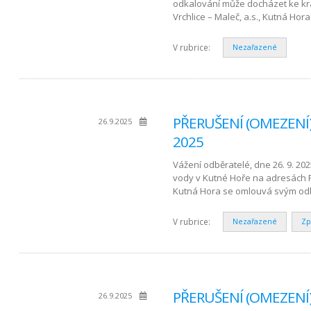
odkalování může docházet ke k
Vrchlice – Maleč, a.s., Kutná H
V rubrice:
Nezařazené
PŘERUŠENÍ (OMEZENÍ) 
26.9.2025
2025
Vážení odběratelé, dne 26. 9. 20
vody v Kutné Hoře na adresách F
Kutná Hora se omlouvá svým odb
V rubrice:
Nezařazené
Zp
PŘERUŠENÍ (OMEZENÍ) 
26.9.2025