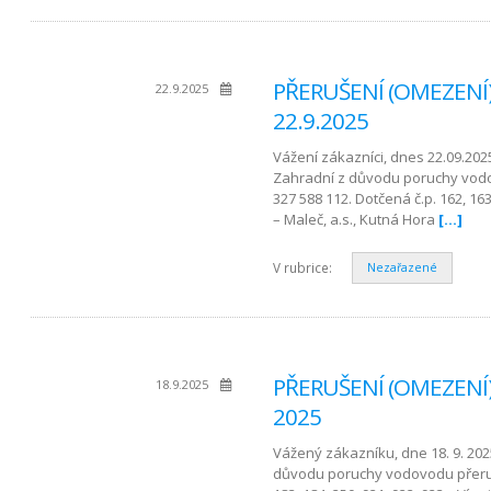
PŘERUŠENÍ (OMEZENÍ)
22.9.2025
22.9.2025
Vážení zákazníci, dnes 22.09.202
Zahradní z důvodu poruchy vodo
327 588 112. Dotčená č.p. 162, 16
– Maleč, a.s., Kutná Hora
[…]
V rubrice:
Nezařazené
PŘERUŠENÍ (OMEZENÍ) 
18.9.2025
2025
Vážený zákazníku, dne 18. 9. 202
důvodu poruchy vodovodu přeruš