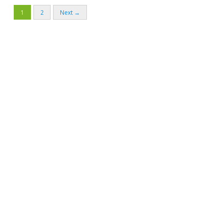
1
2
Next →