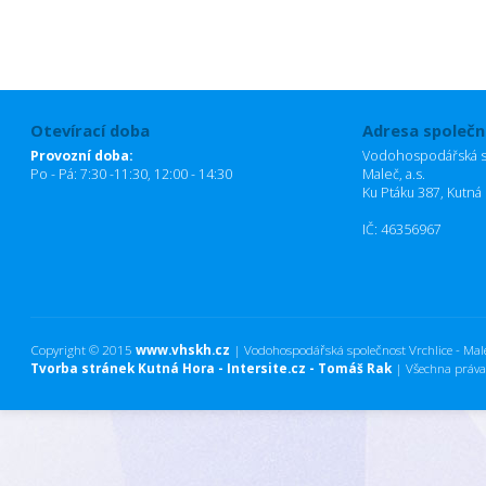
Otevírací doba
Adresa společn
Provozní doba:
Vodohospodářská sp
Po - Pá: 7:30 -11:30, 12:00 - 14:30
Maleč, a.s.
Ku Ptáku 387, Kutná
IČ: 46356967
Copyright © 2015
www.vhskh.cz
| Vodohospodářská společnost Vrchlice - Maleč
Tvorba stránek Kutná Hora - Intersite.cz - Tomáš Rak
| Všechna práva