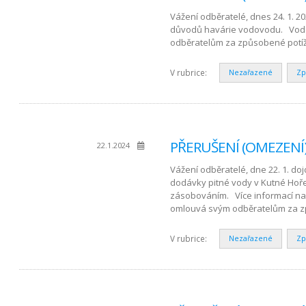
Vážení odběratelé, dnes 24. 1. 2
důvodů havárie vodovodu. Vodoh
odběratelům za způsobené potíž
V rubrice:
Nezařazené
Zp
PŘERUŠENÍ (OMEZENÍ)
22.1.2024
Vážení odběratelé, dne 22. 1. d
dodávky pitné vody v Kutné Hoře
zásobováním. Více informací na 
omlouvá svým odběratelům za 
V rubrice:
Nezařazené
Zp