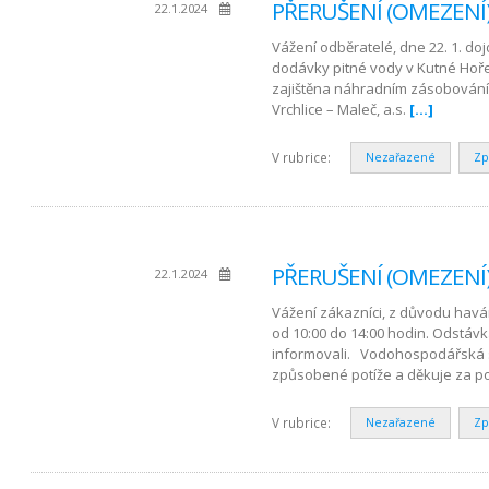
PŘERUŠENÍ (OMEZENÍ)
22.1.2024
Vážení odběratelé, dne 22. 1. d
dodávky pitné vody v Kutné Hoře 
zajištěna náhradním zásobování
Vrchlice – Maleč, a.s.
[…]
V rubrice:
Nezařazené
Zp
PŘERUŠENÍ (OMEZENÍ) 
22.1.2024
Vážení zákazníci, z důvodu havá
od 10:00 do 14:00 hodin. Odstávk
informovali. Vodohospodářská s
způsobené potíže a děkuje za p
V rubrice:
Nezařazené
Zp