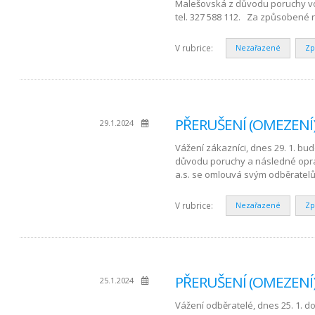
Malešovská z důvodu poruchy v
tel. 327 588 112. Za způsobené 
V rubrice:
Nezařazené
Zp
PŘERUŠENÍ (OMEZENÍ) 
29.1.2024
Vážení zákazníci, dnes 29. 1. bu
důvodu poruchy a následné opr
a.s. se omlouvá svým odběratel
V rubrice:
Nezařazené
Zp
PŘERUŠENÍ (OMEZENÍ) 
25.1.2024
Vážení odběratelé, dnes 25. 1. 