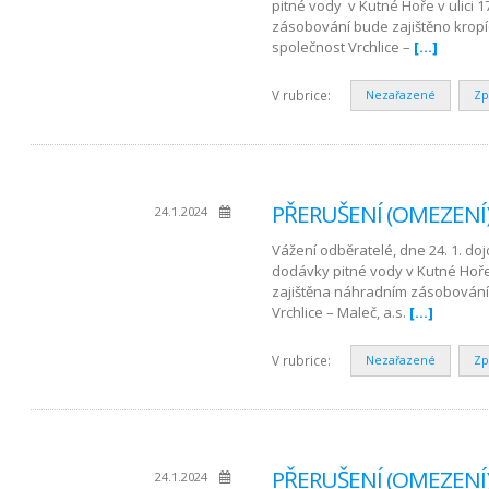
pitné vody v Kutné Hoře v ulici 17
zásobování bude zajištěno krop
společnost Vrchlice –
[…]
V rubrice:
Nezařazené
Zp
PŘERUŠENÍ (OMEZENÍ)
24.1.2024
Vážení odběratelé, dne 24. 1. d
dodávky pitné vody v Kutné Hoře 
zajištěna náhradním zásobování
Vrchlice – Maleč, a.s.
[…]
V rubrice:
Nezařazené
Zp
PŘERUŠENÍ (OMEZENÍ) 
24.1.2024