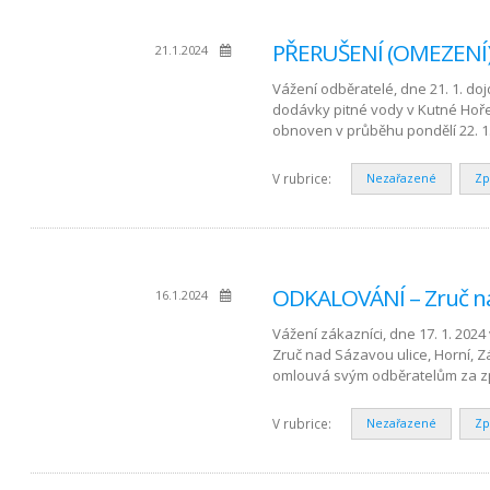
PŘERUŠENÍ (OMEZENÍ) 
21.1.2024
Vážení odběratelé, dne 21. 1. d
dodávky pitné vody v Kutné Hoře v
obnoven v průběhu pondělí 22. 1
V rubrice:
Nezařazené
Zp
ODKALOVÁNÍ – Zruč na
16.1.2024
Vážení zákazníci, dne 17. 1. 2024
Zruč nad Sázavou ulice, Horní, 
omlouvá svým odběratelům za zp
V rubrice:
Nezařazené
Zp