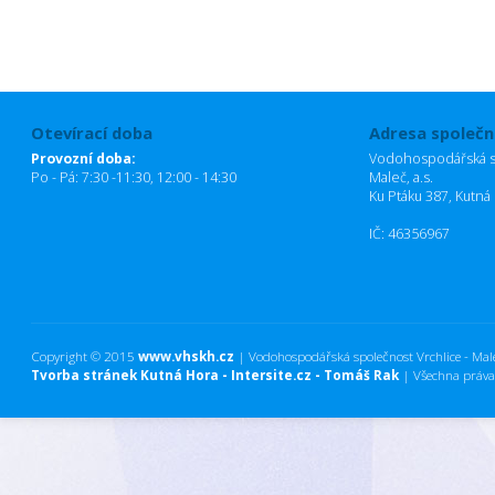
Otevírací doba
Adresa společn
Provozní doba:
Vodohospodářská sp
Po - Pá: 7:30 -11:30, 12:00 - 14:30
Maleč, a.s.
Ku Ptáku 387, Kutná
IČ: 46356967
Copyright © 2015
www.vhskh.cz
| Vodohospodářská společnost Vrchlice - Maleč
Tvorba stránek Kutná Hora - Intersite.cz - Tomáš Rak
| Všechna práva