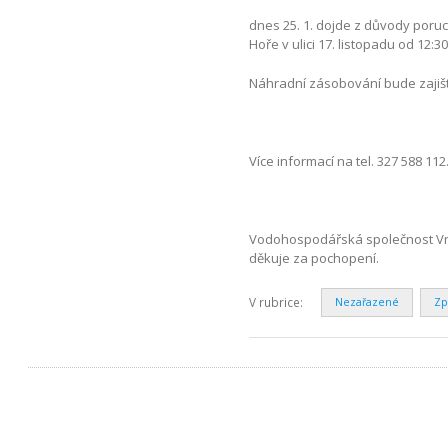
dnes 25. 1. dojde z důvody poru
Hoře v ulici 17. listopadu od 12:30
Náhradní zásobování bude zajiš
Více informací na tel. 327 588 112
Vodohospodářská společnost Vrc
děkuje za pochopení.
V rubrice:
Nezařazené
Zp