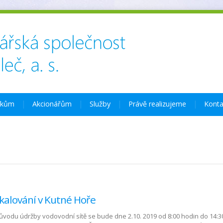
íkům
Akcionářům
Služby
Právě realizujeme
Konta
alování v Kutné Hoře
ůvodu údržby vodovodní sítě se bude dne 2.10. 2019 od 8:00 hodin do 14:3