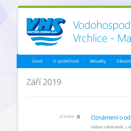
Úvod
O společnosti
Aktuality
Zákazn
Září 2019
Oznámení o odk
27.9.2019
Vážení odběratelé, z d