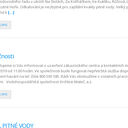
dovodního řadu v ulicích Na Štolách, Za Kolíňáčkem, Ke Kuklíku, Růžová, Li
Kutné Hoře. Odkalování je nezbytné pro zajištění kvality pitné vody. Velký
ést k
[…]
j VHS
čnosti
olujeme si Vás informovat o uzavření zákaznického centra a kontaktních m
 2019 od 11:00 hodin. Ve společnosti bude fungovat nepřetržitá služba dispe
šení havárií na tel. čísle 800 505 585. Rádi Vás obsloužíme v ostatních prac
í. Vodohospodářská společnost Vrchlice-Maleč, a.s.
j VHS
L PITNÉ VODY