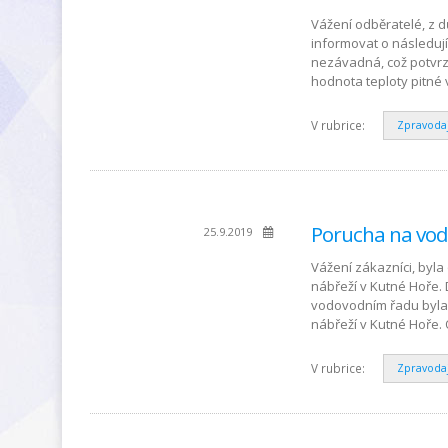
Vážení odběratelé, z d
informovat o následuj
nezávadná, což potvrzu
hodnota teploty pitné 
V rubrice:
Zpravoda
Porucha na vo
25.9.2019
Vážení zákazníci, byl
nábřeží v Kutné Hoře.
vodovodním řadu byla 
nábřeží v Kutné Hoře
V rubrice:
Zpravoda