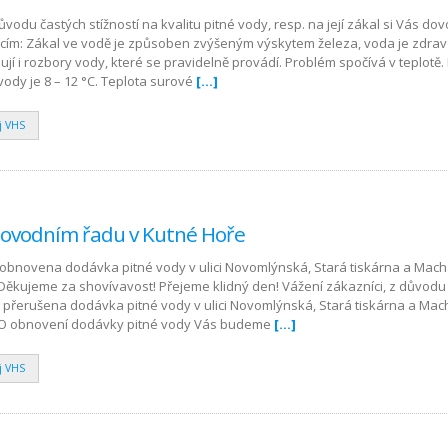
ůvodu častých stížností na kvalitu pitné vody, resp. na její zákal si Vás do
ícím: Zákal ve vodě je způsoben zvýšeným výskytem železa, voda je zdra
jí i rozbory vody, které se pravidelně provádí. Problém spočívá v teplot
vody je 8 – 12 °C. Teplota surové
[…]
j VHS
dovodním řadu v Kutné Hoře
a obnovena dodávka pitné vody v ulici Novomlýnská, Stará tiskárna a Mac
 Děkujeme za shovívavost! Přejeme klidný den! Vážení zákazníci, z důvod
přerušena dodávka pitné vody v ulici Novomlýnská, Stará tiskárna a Ma
. O obnovení dodávky pitné vody Vás budeme
[…]
j VHS