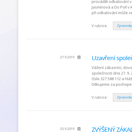
provádět odkalování vo
Jasmínová a Do Polí v 
při odkalování může v
V rubrice:
Zpravoda
Uzavření spole
27.9.2019
Vážení zákazníci, dov
společnosti dne 27. 9.
čísle 327 588 112 a hlá
Děkujeme za pochopen
V rubrice:
Zpravoda
ZVÝŠENÝ ZÁKA
25.9.2019