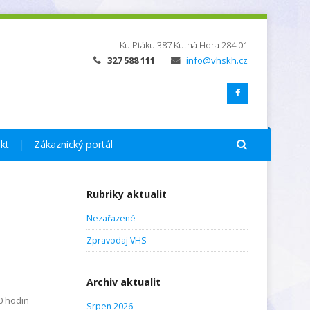
Ku Ptáku 387
Kutná Hora
284 01
327 588 111
info@vhskh.cz
kt
Zákaznický portál
Rubriky aktualit
Nezařazené
Zpravodaj VHS
Archiv aktualit
0 hodin
Srpen 2026