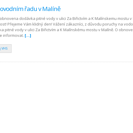
ovodním řadu v Malíně
 obnovena dodávka pitné vody v ulici Za Biřictvím a K Malínskemu mostu v 
st! Přejeme Vám klidný den! Vážení zákazníci, z důvodu poruchy na vod
a pitné vody v ulici Za Biřictvím a K Malínskému mostu v Malíně. O obnov
e informovat.
[…]
j VHS