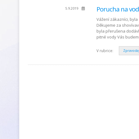
Porucha na vod
5.9.2019
Vážení zákazníci, byla
Děkujeme za shovívavo
byla přerušena dodávk
pitné vody Vás budem
V rubrice:
Zpravoda