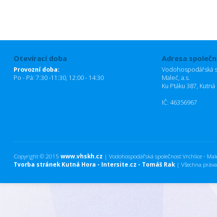
Otevírací doba
Adresa společn
Provozní doba:
Vodohospodářská sp
Po - Pá: 7:30 -11:30, 12:00 - 14:30
Maleč, a.s.
Ku Ptáku 387, Kutná
IČ: 46356967
Copyright © 2015
www.vhskh.cz
| Vodohospodářská společnost Vrchlice - Maleč
Tvorba stránek Kutná Hora - Intersite.cz - Tomáš Rak
| Všechna práva