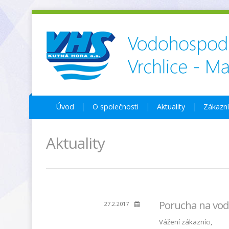
Úvod
O společnosti
Aktuality
Zákazn
Aktuality
Porucha na vod
27.2.2017
Vážení zákazníci,