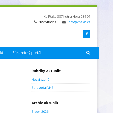
Ku Ptáku 387
Kutná Hora
284 01
327 588 111
info@vhskh.cz
kt
Zákaznický portál
Rubriky aktualit
Nezařazené
Zpravodaj VHS
Archiv aktualit
Srpen 2026