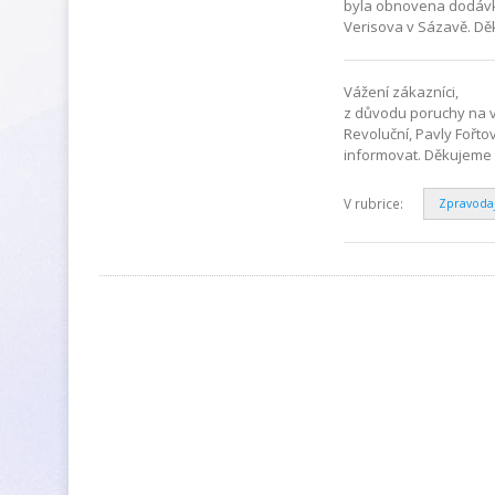
byla obnovena dodávka
Verisova v Sázavě. Děk
Vážení zákazníci,
z důvodu poruchy na v
Revoluční, Pavly Fořt
informovat. Děkujeme
V rubrice:
Zpravoda