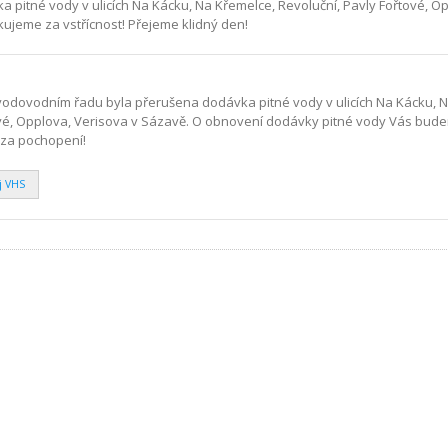
 pitné vody v ulicích Na Kácku, Na Křemelce, Revoluční, Pavly Fořtové, O
ujeme za vstřícnost! Přejeme klidný den!
odovodním řadu byla přerušena dodávka pitné vody v ulicích Na Kácku, 
ové, Opplova, Verisova v Sázavě. O obnovení dodávky pitné vody Vás bud
 za pochopení!
j VHS