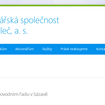
íkům
Akcionářům
Služby
Právě realizujeme
Konta
ovodním řadu v Sázavě