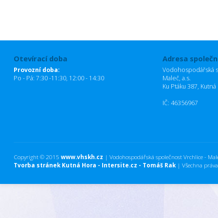
Otevírací doba
Adresa společn
Provozní doba:
Vodohospodářská sp
Po - Pá: 7:30 -11:30, 12:00 - 14:30
Maleč, a.s.
Ku Ptáku 387, Kutná
IČ: 46356967
Copyright © 2015
www.vhskh.cz
| Vodohospodářská společnost Vrchlice - Maleč
Tvorba stránek Kutná Hora - Intersite.cz - Tomáš Rak
| Všechna práva