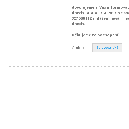
dovolujeme si Vás informovat
dnech 14. 4. a 17. 4. 2017. Ve
327 588 112 a hlášení havárií n
dnech.
Děkujeme za pochopení.
V rubrice:
Zpravodaj VHS