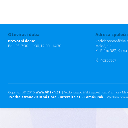
Otevírací doba
Adresa společn
Provozní doba:
Vodohospodářská sp
Po - Pá: 7:30 -11:30, 12:00 - 14:30
Maleč, a.s.
Ku Ptáku 387, Kutná
IČ: 46356967
Copyright © 2015
www.vhskh.cz
| Vodohospodářská společnost Vrchlice - Maleč
Tvorba stránek Kutná Hora - Intersite.cz - Tomáš Rak
| Všechna práva