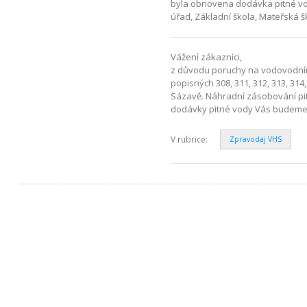
byla obnovena dodávka pitné vody 
úřad, Základní škola, Mateřská 
Vážení zákazníci,
z důvodu poruchy na vodovodním
popisných 308, 311, 312, 313, 314,
Sázavě. Náhradní zásobování pit
dodávky pitné vody Vás budeme
V rubrice:
Zpravodaj VHS