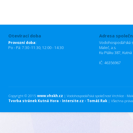
Otevírací doba
Adresa společn
Provozní doba:
Vodohospodářská sp
Po - Pá: 7:30 -11:30, 12:00 - 14:30
Maleč, a.s.
Ku Ptáku 387, Kutná
IČ: 46356967
Copyright © 2015
www.vhskh.cz
| Vodohospodářská společnost Vrchlice - Maleč
Tvorba stránek Kutná Hora - Intersite.cz - Tomáš Rak
| Všechna práva