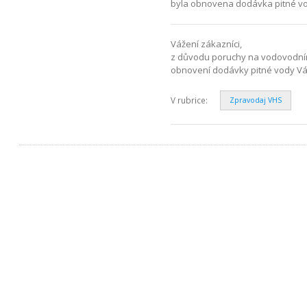
byla obnovena dodávka pitné vody
Vážení zákazníci,
z důvodu poruchy na vodovodním 
obnovení dodávky pitné vody V
V rubrice:
Zpravodaj VHS