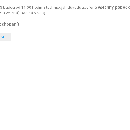
018 budou od 11:00 hodin z technických důvodů zavřené
všechny pobočky
vi a ve Zruči nad Sázavou).
ochopení!
j VHS