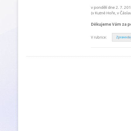
v pondělí dne 2. 7. 2
(v Kutné Hoře, v Čásla
Děkujeme Vám za p
V rubrice:
Zpravoda