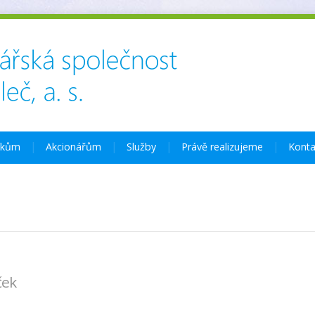
íkům
Akcionářům
Služby
Právě realizujeme
Konta
ček