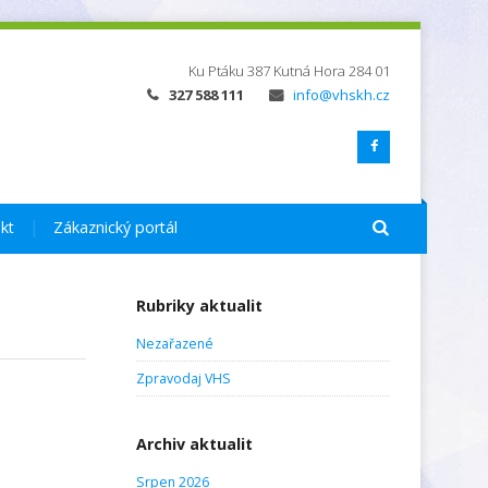
Ku Ptáku 387
Kutná Hora
284 01
327 588 111
info@vhskh.cz
kt
Zákaznický portál
Rubriky aktualit
Nezařazené
Zpravodaj VHS
Archiv aktualit
Srpen 2026