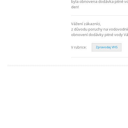
byla obnovena dodávka pitné vod
den!
Vážení zákazníci,
z důvodu poruchy na vodovodním 
obnovení dodávky pitné vody V
V rubrice:
Zpravodaj VHS