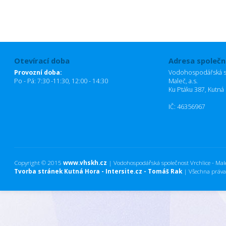
Otevírací doba
Adresa společn
Provozní doba:
Vodohospodářská sp
Po - Pá: 7:30 -11:30, 12:00 - 14:30
Maleč, a.s.
Ku Ptáku 387, Kutná
IČ: 46356967
Copyright © 2015
www.vhskh.cz
| Vodohospodářská společnost Vrchlice - Maleč
Tvorba stránek Kutná Hora - Intersite.cz - Tomáš Rak
| Všechna práva