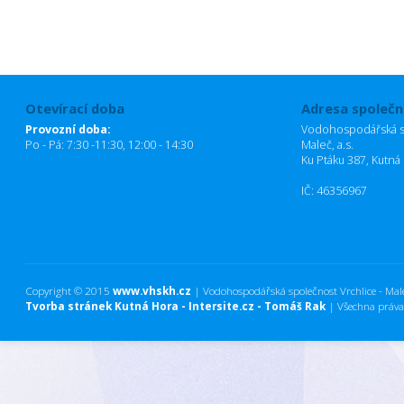
Otevírací doba
Adresa společn
Provozní doba:
Vodohospodářská sp
Po - Pá: 7:30 -11:30, 12:00 - 14:30
Maleč, a.s.
Ku Ptáku 387, Kutná
IČ: 46356967
Copyright © 2015
www.vhskh.cz
| Vodohospodářská společnost Vrchlice - Maleč
Tvorba stránek Kutná Hora - Intersite.cz - Tomáš Rak
| Všechna práva