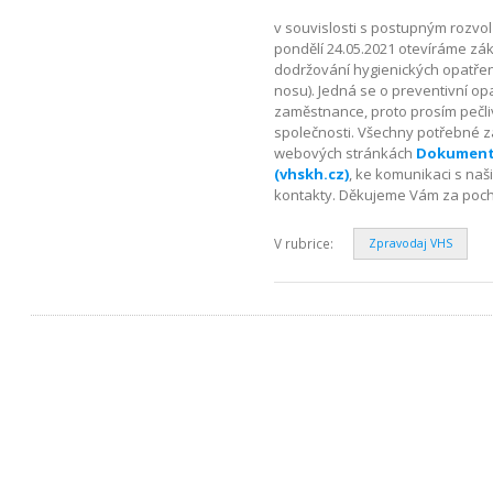
v souvislosti s postupným rozvol
pondělí 24.05.2021 otevíráme zá
dodržování hygienických opatření,
nosu). Jedná se o preventivní op
zaměstnance, proto prosím pečli
společnosti. Všechny potřebné zál
webových stránkách
Dokumenty
(vhskh.cz)
, ke komunikaci s naš
kontakty. Děkujeme Vám za poch
V rubrice:
Zpravodaj VHS