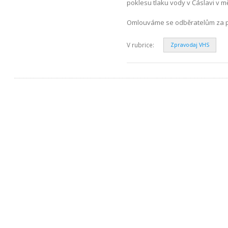
poklesu tlaku vody v Čáslavi v mě
Omlouváme se odběratelům za p
V rubrice:
Zpravodaj VHS