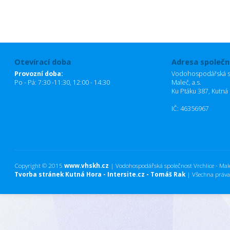
Otevírací doba
Adresa společn
Provozní doba:
Vodohospodářská sp
Po - Pá: 7:30 -11:30, 12:00 - 14:30
Maleč, a.s.
Ku Ptáku 387, Kutná
IČ: 46356967
Copyright © 2015
www.vhskh.cz
| Vodohospodářská společnost Vrchlice - Maleč
Tvorba stránek Kutná Hora - Intersite.cz - Tomáš Rak
| Všechna práva