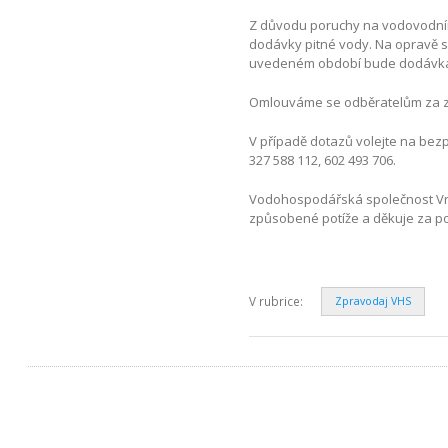
Z důvodu poruchy na vodovodním ř
dodávky pitné vody. Na opravě s
uvedeném období bude dodávka p
Omlouváme se odběratelům za z
V případě dotazů volejte na bezp
327 588 112, 602 493 706.
Vodohospodářská společnost Vrc
způsobené potíže a děkuje za p
V rubrice:
Zpravodaj VHS