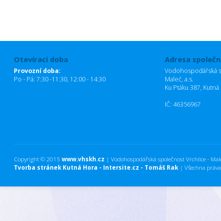
Otevírací doba
Adresa společn
Provozní doba:
Vodohospodářská sp
Po - Pá: 7:30 -11:30, 12:00 - 14:30
Maleč, a.s.
Ku Ptáku 387, Kutná
IČ: 46356967
Copyright © 2015
www.vhskh.cz
| Vodohospodářská společnost Vrchlice - Maleč
Tvorba stránek Kutná Hora - Intersite.cz - Tomáš Rak
| Všechna práva