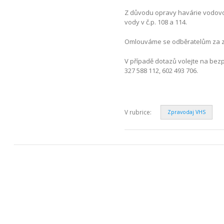
Z důvodu opravy havárie vodovodu
vody v č.p. 108 a 114.
Omlouváme se odběratelům za z
V případě dotazů volejte na bezp
327 588 112, 602 493 706.
V rubrice:
Zpravodaj VHS