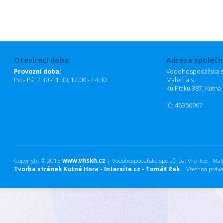
Otevírací doba
Adresa společn
Provozní doba:
Vodohospodářská sp
Po - Pá: 7:30 -11:30, 12:00 - 14:30
Maleč, a.s.
Ku Ptáku 387, Kutná
IČ: 46356967
Copyright © 2015
www.vhskh.cz
| Vodohospodářská společnost Vrchlice - Maleč
Tvorba stránek Kutná Hora - Intersite.cz - Tomáš Rak
| Všechna práva