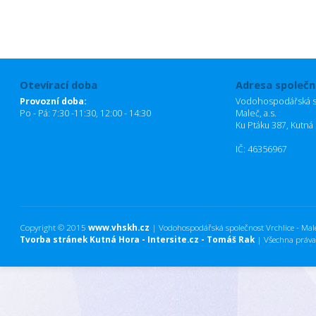
Otevírací doba
Adresa společn
Provozní doba:
Vodohospodářská sp
Po - Pá: 7:30 -11:30, 12:00 - 14:30
Maleč, a.s.
Ku Ptáku 387, Kutná
IČ: 46356967
Copyright © 2015
www.vhskh.cz
| Vodohospodářská společnost Vrchlice - Maleč
Tvorba stránek Kutná Hora - Intersite.cz - Tomáš Rak
| Všechna práva