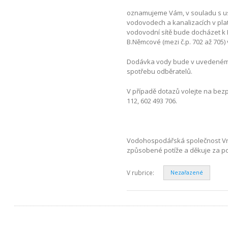
oznamujeme Vám, v souladu s ust
vodovodech a kanalizacích v pla
vodovodní sítě bude docházet k
B.Němcové (mezi č.p. 702 až 705)
Dodávka vody bude v uvedeném o
spotřebu odběratelů.
V případě dotazů volejte na bezp
112, 602 493 706.
Vodohospodářská společnost Vrc
způsobené potíže a děkuje za p
V rubrice:
Nezařazené