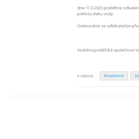
dne 17.3.2023 proběhne odkalení 
poklesu tlaku vody.
Omlouváme se odběratelům před
Vodohospodářská společnost Vrch
V rubrice:
Nezařazené
Zp