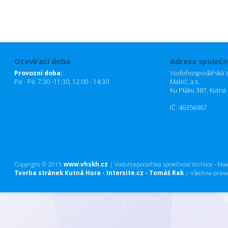
Otevírací doba
Adresa společn
Provozní doba:
Vodohospodářská sp
Po - Pá: 7:30 -11:30, 12:00 - 14:30
Maleč, a.s.
Ku Ptáku 387, Kutná
IČ: 46356967
Copyright © 2015
www.vhskh.cz
| Vodohospodářská společnost Vrchlice - Maleč
Tvorba stránek Kutná Hora - Intersite.cz - Tomáš Rak
| Všechna práva