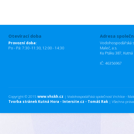
Otevírací doba
Adresa společn
Provozní doba:
Vodohospodářská sp
Po - Pá: 7:30 -11:30, 12:00 - 14:30
Maleč, a.s.
Ku Ptáku 387, Kutná
IČ: 46356967
Copyright © 2015
www.vhskh.cz
| Vodohospodářská společnost Vrchlice - Maleč
Tvorba stránek Kutná Hora - Intersite.cz - Tomáš Rak
| Všechna práva