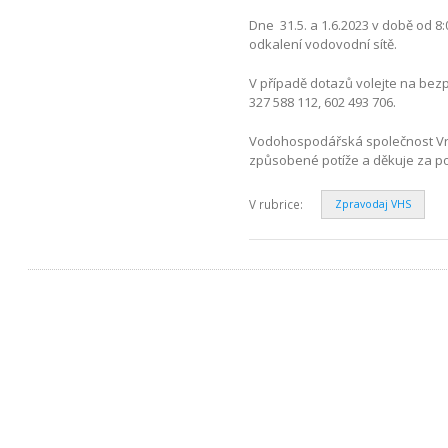
Dne 31.5. a 1.6.2023 v době od 8
odkalení vodovodní sítě.
V případě dotazů volejte na bezp
327 588 112, 602 493 706.
Vodohospodářská společnost Vrc
způsobené potíže a děkuje za p
V rubrice:
Zpravodaj VHS