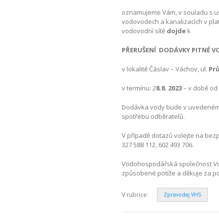
oznamujeme Vám, v souladu s ust
vodovodech a kanalizacích v pla
vodovodní sítě
dojde
k
PŘERUŠENÍ DODÁVKY PITNÉ V
v lokalitě Čáslav – Váchov, ul.
Pr
v termínu: 2
8.8. 2023
– v době o
Dodávka vody bude v uvedeném 
spotřebu odběratelů.
V případě dotazů volejte na bezp
327 588 112, 602 493 706.
Vodohospodářská společnost Vrc
způsobené potíže a děkuje za p
V rubrice:
Zpravodaj VHS