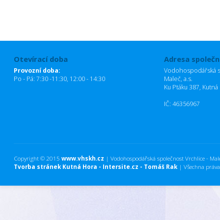
Otevírací doba
Adresa společn
Provozní doba:
Vodohospodářská sp
Po - Pá: 7:30 -11:30, 12:00 - 14:30
Maleč, a.s.
Ku Ptáku 387, Kutná
IČ: 46356967
Copyright © 2015
www.vhskh.cz
| Vodohospodářská společnost Vrchlice - Maleč
Tvorba stránek Kutná Hora - Intersite.cz - Tomáš Rak
| Všechna práva