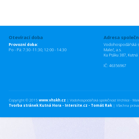
Otevírací doba
Adresa společn
Provozní doba:
Vodohospodářská sp
Po - Pá: 7:30 -11:30, 12:00 - 14:30
Maleč, a.s.
Ku Ptáku 387, Kutná
IČ: 46356967
Copyright © 2015
www.vhskh.cz
| Vodohospodářská společnost Vrchlice - Maleč
Tvorba stránek Kutná Hora - Intersite.cz - Tomáš Rak
| Všechna práva