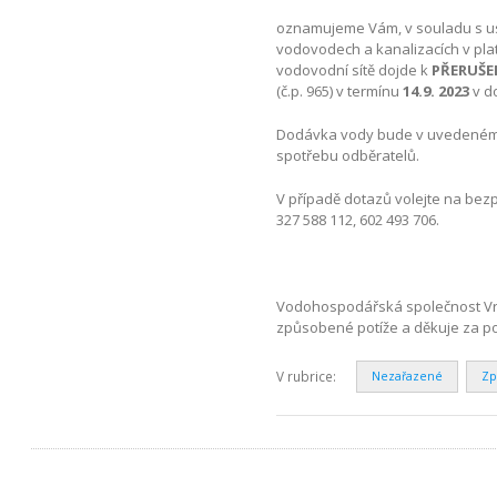
oznamujeme Vám, v souladu s ust
vodovodech a kanalizacích v pla
vodovodní sítě dojde k
PŘERUŠE
(č.p. 965) v termínu
14
.9. 2023
v d
Dodávka vody bude v uvedeném 
spotřebu odběratelů.
V případě dotazů volejte na bezp
327 588 112, 602 493 706.
Vodohospodářská společnost Vrc
způsobené potíže a děkuje za p
V rubrice:
Nezařazené
Zp