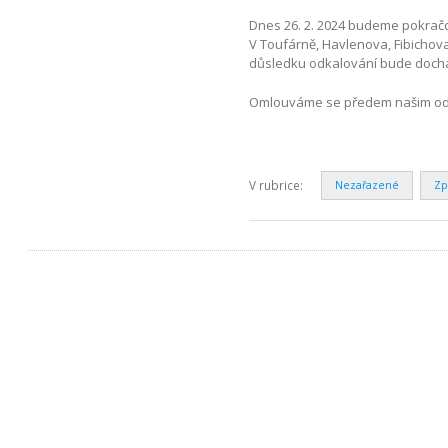
Dnes 26. 2. 2024 budeme pokračov
V Toufárně, Havlenova, Fibichova
důsledku odkalování bude docház
Omlouváme se předem našim odb
V rubrice:
Nezařazené
Zp