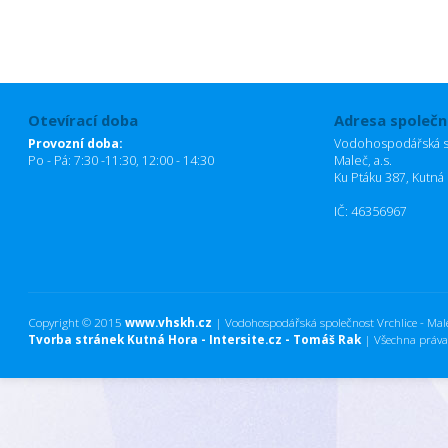
Otevírací doba
Adresa společn
Provozní doba:
Vodohospodářská sp
Po - Pá: 7:30 -11:30, 12:00 - 14:30
Maleč, a.s.
Ku Ptáku 387, Kutná
IČ: 46356967
Copyright © 2015
www.vhskh.cz
| Vodohospodářská společnost Vrchlice - Maleč
Tvorba stránek Kutná Hora - Intersite.cz - Tomáš Rak
| Všechna práva