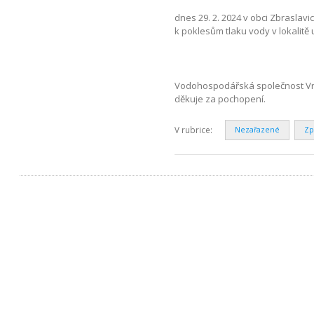
dnes 29. 2. 2024 v obci Zbrasla
k poklesům tlaku vody v lokalitě 
Vodohospodářská společnost Vrc
děkuje za pochopení.
V rubrice:
Nezařazené
Zp