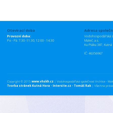
Otevírací doba
Adresa společn
Provozní doba:
Vodohospodářská sp
Po - Pá: 7:30 -11:30, 12:00 - 14:30
Maleč, a.s.
Ku Ptáku 387, Kutná
IČ: 46356967
Copyright © 2015
www.vhskh.cz
| Vodohospodářská společnost Vrchlice - Maleč
Tvorba stránek Kutná Hora - Intersite.cz - Tomáš Rak
| Všechna práva