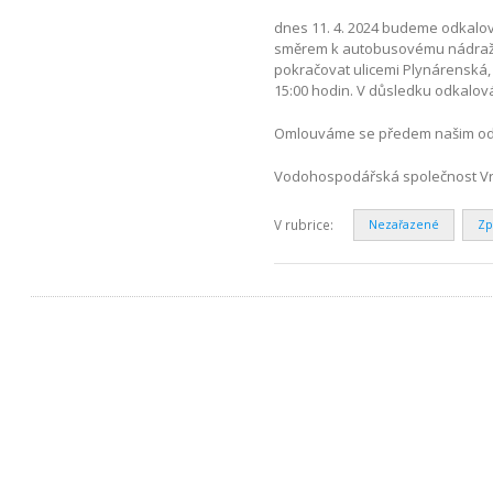
dnes 11. 4. 2024 budeme odkalov
směrem k autobusovému nádraží),
pokračovat ulicemi Plynárenská, 
15:00 hodin. V důsledku odkalov
Omlouváme se předem našim odb
Vodohospodářská společnost Vrch
V rubrice:
Nezařazené
Zp