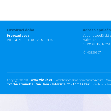
Otevírací doba
Adresa společn
Provozní doba:
Vodohospodářská sp
Po - Pá: 7:30 -11:30, 12:00 - 14:30
Maleč, a.s.
Ku Ptáku 387, Kutná
IČ: 46356967
Copyright © 2015
www.vhskh.cz
| Vodohospodářská společnost Vrchlice - Maleč
Tvorba stránek Kutná Hora - Intersite.cz - Tomáš Rak
| Všechna práva