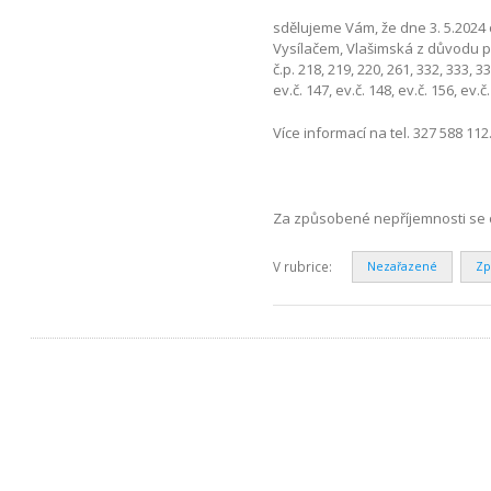
sdělujeme Vám, že dne 3. 5.2024 
Vysílačem, Vlašimská z důvodu
č.p. 218, 219, 220, 261, 332, 333, 33
ev.č. 147, ev.č. 148, ev.č. 156, ev.č
Více informací na tel. 327 588 112
Za způsobené nepříjemnosti se 
V rubrice:
Nezařazené
Zp