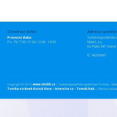
Otevírací doba
Adresa společn
Provozní doba:
Vodohospodářská sp
Po - Pá: 7:30 -11:30, 12:00 - 14:30
Maleč, a.s.
Ku Ptáku 387, Kutná
IČ: 46356967
Copyright © 2015
www.vhskh.cz
| Vodohospodářská společnost Vrchlice - Maleč
Tvorba stránek Kutná Hora - Intersite.cz - Tomáš Rak
| Všechna práva