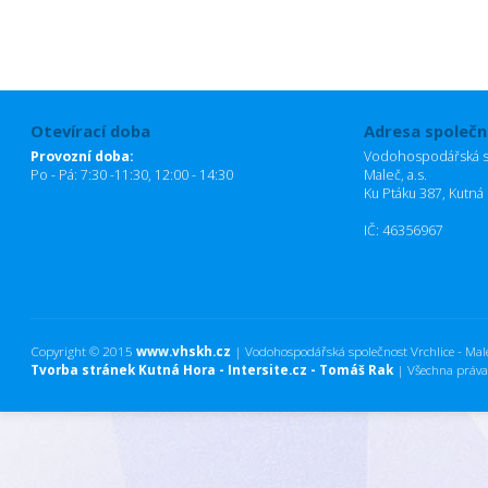
Otevírací doba
Adresa společn
Provozní doba:
Vodohospodářská sp
Po - Pá: 7:30 -11:30, 12:00 - 14:30
Maleč, a.s.
Ku Ptáku 387, Kutná
IČ: 46356967
Copyright © 2015
www.vhskh.cz
| Vodohospodářská společnost Vrchlice - Maleč
Tvorba stránek Kutná Hora - Intersite.cz - Tomáš Rak
| Všechna práva