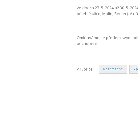
ve dnech 27. 5 .2024 až 30. 5. 20
přilehlé ulice, Malín, Sedlec). 
Omlouváme se předem svým odbě
pochopení.
V rubrice:
Nezařazené
Zp