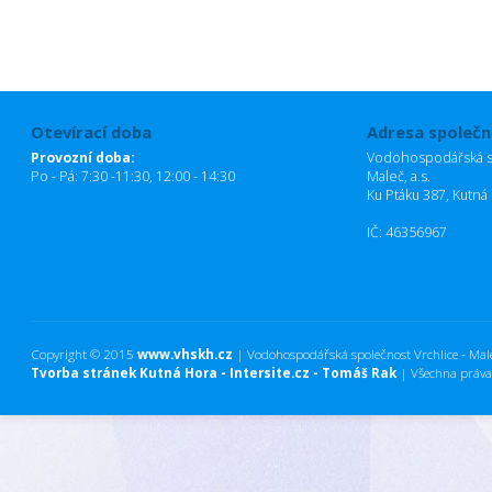
Otevírací doba
Adresa společn
Provozní doba:
Vodohospodářská sp
Po - Pá: 7:30 -11:30, 12:00 - 14:30
Maleč, a.s.
Ku Ptáku 387, Kutná
IČ: 46356967
Copyright © 2015
www.vhskh.cz
| Vodohospodářská společnost Vrchlice - Maleč
Tvorba stránek Kutná Hora - Intersite.cz - Tomáš Rak
| Všechna práva