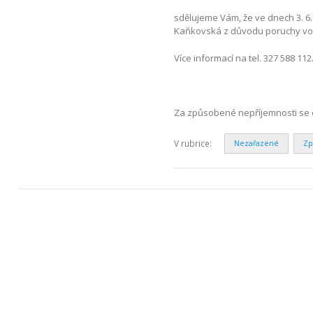
sdělujeme Vám, že ve dnech 3. 6. 2
Kaňkovská z důvodu poruchy v
Více informací na tel. 327 588 112
Za způsobené nepříjemnosti se 
V rubrice:
Nezařazené
Zp