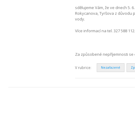
sdělujeme Vám, že ve dnech 5. 6. 
Rokycanova, Tyršova z důvodu 
vody.
Více informací na tel. 327 588 112
Za způsobené nepříjemnosti se 
V rubrice:
Nezařazené
Zp