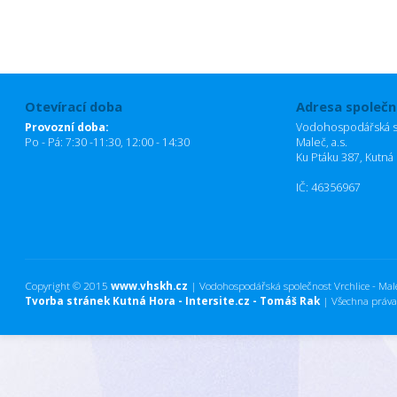
Otevírací doba
Adresa společn
Provozní doba:
Vodohospodářská sp
Po - Pá: 7:30 -11:30, 12:00 - 14:30
Maleč, a.s.
Ku Ptáku 387, Kutná
IČ: 46356967
Copyright © 2015
www.vhskh.cz
| Vodohospodářská společnost Vrchlice - Maleč
Tvorba stránek Kutná Hora - Intersite.cz - Tomáš Rak
| Všechna práva