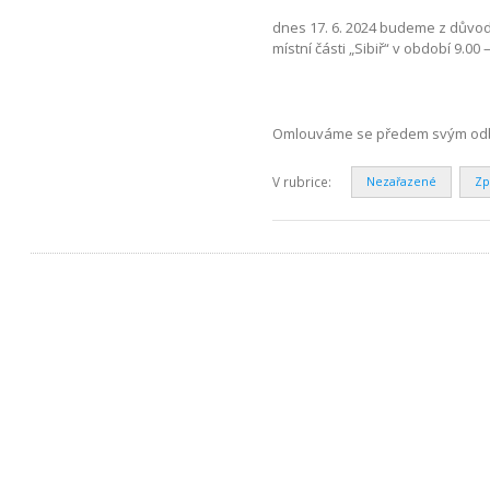
dnes 17. 6. 2024 budeme z důvod
místní části „Sibiř“ v období 9.00 
Omlouváme se předem svým odbě
V rubrice:
Nezařazené
Zp