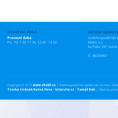
Otevírací doba
Adresa společn
Provozní doba:
Vodohospodářská sp
Po - Pá: 7:30 -11:30, 12:00 - 14:30
Maleč, a.s.
Ku Ptáku 387, Kutná
IČ: 46356967
Copyright © 2015
www.vhskh.cz
| Vodohospodářská společnost Vrchlice - Maleč
Tvorba stránek Kutná Hora - Intersite.cz - Tomáš Rak
| Všechna práva