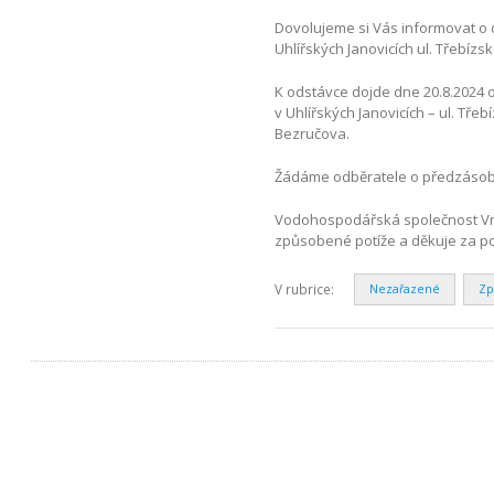
Dovolujeme si Vás informovat o
Uhlířských Janovicích ul. Třebízs
K odstávce dojde dne 20.8.2024 
v Uhlířských Janovicích – ul. Tř
Bezručova.
Žádáme odběratele o předzásob
Vodohospodářská společnost Vrc
způsobené potíže a děkuje za p
V rubrice:
Nezařazené
Zp