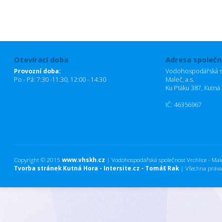
Otevírací doba
Adresa společn
Provozní doba:
Vodohospodářská sp
Po - Pá: 7:30 -11:30, 12:00 - 14:30
Maleč, a.s.
Ku Ptáku 387, Kutná
IČ: 46356967
Copyright © 2015
www.vhskh.cz
| Vodohospodářská společnost Vrchlice - Maleč
Tvorba stránek Kutná Hora - Intersite.cz - Tomáš Rak
| Všechna práva