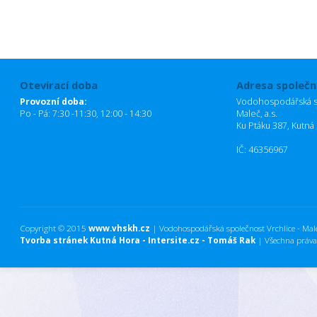
Otevírací doba
Adresa společn
Provozní doba:
Vodohospodářská sp
Po - Pá: 7:30 -11:30, 12:00 - 14:30
Maleč, a.s.
Ku Ptáku 387, Kutná
IČ: 46356967
Copyright © 2015
www.vhskh.cz
| Vodohospodářská společnost Vrchlice - Maleč
Tvorba stránek Kutná Hora - Intersite.cz - Tomáš Rak
| Všechna práva