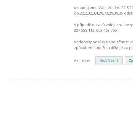
oznamujeme Vám, že dne 22.8.202
č.p.22,2,32,3,4,20,73,29,39,35 o
V případě dotazů volejte na bezp
327 588 112, 602 493 706.
Vodohospodářská společnost Vrc
způsobené potíže a děkuje za p
V rubrice:
Nezařazené
Zp