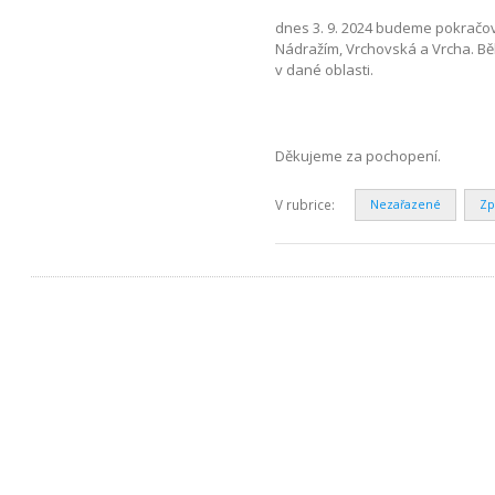
dnes 3. 9. 2024 budeme pokračova
Nádražím, Vrchovská a Vrcha. B
v dané oblasti.
Děkujeme za pochopení.
V rubrice:
Nezařazené
Zp