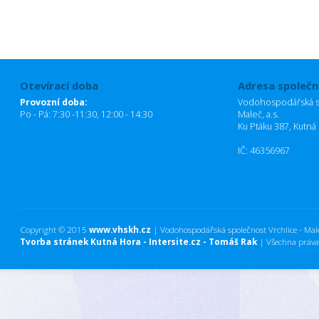
Otevírací doba
Adresa společn
Provozní doba:
Vodohospodářská sp
Po - Pá: 7:30 -11:30, 12:00 - 14:30
Maleč, a.s.
Ku Ptáku 387, Kutná
IČ: 46356967
Copyright © 2015
www.vhskh.cz
| Vodohospodářská společnost Vrchlice - Maleč
Tvorba stránek Kutná Hora - Intersite.cz - Tomáš Rak
| Všechna práva