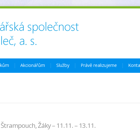
íkům
Akcionářům
Služby
Právě realizujeme
Konta
trampouch, Žáky – 11.11. – 13.11.