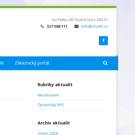
Ku Ptáku 387
Kutná Hora
284 01
327 588 111
info@vhskh.cz
kt
Zákaznický portál
Rubriky aktualit
Nezařazené
Zpravodaj VHS
Archiv aktualit
Srpen 2026