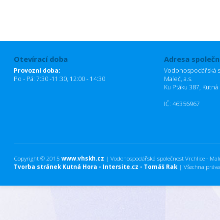
Otevírací doba
Adresa společn
Provozní doba:
Vodohospodářská sp
Po - Pá: 7:30 -11:30, 12:00 - 14:30
Maleč, a.s.
Ku Ptáku 387, Kutná
IČ: 46356967
Copyright © 2015
www.vhskh.cz
| Vodohospodářská společnost Vrchlice - Maleč
Tvorba stránek Kutná Hora - Intersite.cz - Tomáš Rak
| Všechna práva