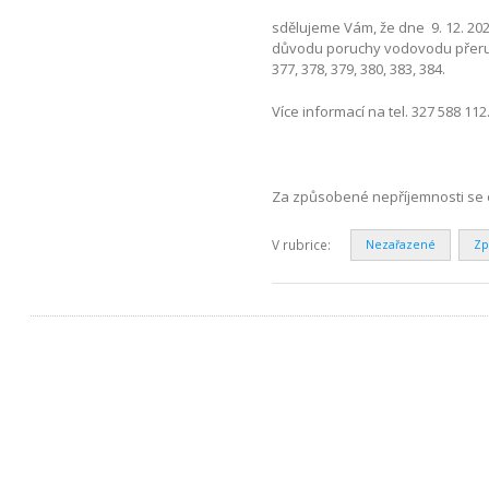
sdělujeme Vám, že dne 9. 12. 2024
důvodu poruchy vodovodu přeruš
377, 378, 379, 380, 383, 384.
Více informací na tel. 327 588 112
Za způsobené nepříjemnosti se 
V rubrice:
Nezařazené
Zp