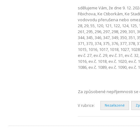
sdělujeme Vám, že dne 9. 12. 202
Fibichova, Ke Ctiborkám, Ke Sta
vodovodu přerušena nebo omezena
28, 29, 55, 120, 121, 122, 124, 125,
261, 295, 296, 297, 298, 299, 301, 3
344, 345, 346, 347, 349, 350, 351, 3
371, 373, 374, 375, 376, 377, 378, 3
1015, 1016, 1017, 1018, 1027, 1028,
ev.č. 27, ev.č. 29, ev.č. 31, ev.č. 32,
1016, ev.č. 1018, ev.č. 1020, ev.č. 1
1086, ev.č. 1089, ev.č. 1090, ev.č. 
Za způsobené nepříjemnosti se 
V rubrice:
Nezařazené
Zp