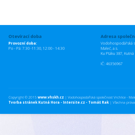
Otevírací doba
Adresa společn
Provozní doba:
Vodohospodářská sp
Po - Pá: 7:30 -11:30, 12:00 - 14:30
Maleč, a.s.
Ku Ptáku 387, Kutná
IČ: 46356967
Copyright © 2015
www.vhskh.cz
| Vodohospodářská společnost Vrchlice - Maleč
Tvorba stránek Kutná Hora - Intersite.cz - Tomáš Rak
| Všechna práva