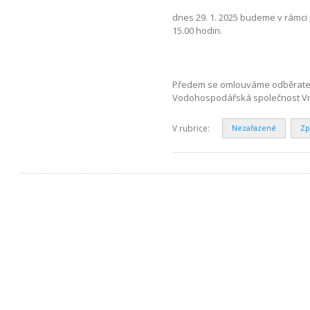
dnes 29. 1. 2025 budeme v rámci
15.00 hodin.
Předem se omlouváme odběratelů
Vodohospodářská společnost Vrch
V rubrice:
Nezařazené
Zp