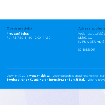
Otevírací doba
Adresa společn
Provozní doba:
Vodohospodářská sp
Po - Pá: 7:30 -11:30, 12:00 - 14:30
Maleč, a.s.
Ku Ptáku 387, Kutná
IČ: 46356967
Copyright © 2015
www.vhskh.cz
| Vodohospodářská společnost Vrchlice - Maleč
Tvorba stránek Kutná Hora - Intersite.cz - Tomáš Rak
| Všechna práva