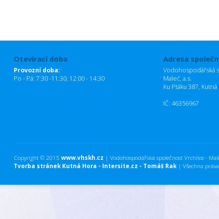
Otevírací doba
Adresa společn
Provozní doba:
Vodohospodářská sp
Po - Pá: 7:30 -11:30, 12:00 - 14:30
Maleč, a.s.
Ku Ptáku 387, Kutná
IČ: 46356967
Copyright © 2015
www.vhskh.cz
| Vodohospodářská společnost Vrchlice - Maleč
Tvorba stránek Kutná Hora - Intersite.cz - Tomáš Rak
| Všechna práva