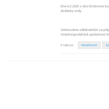
Dne 6.2.2025 v obci Drobovice bu
dodávky vody.
Omlouváme odběratelům za přípa
Vodohospodářská společnost Vrch
V rubrice:
Nezařazené
Zp