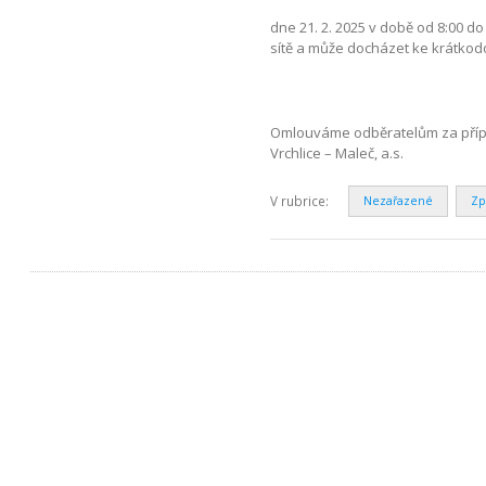
dne 21. 2. 2025 v době od 8:00 
sítě a může docházet ke krátkod
Omlouváme odběratelům za příp
Vrchlice – Maleč, a.s.
V rubrice:
Nezařazené
Zp