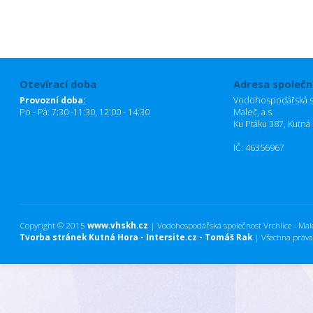
Otevírací doba
Adresa společn
Provozní doba:
Vodohospodářská sp
Po - Pá: 7:30 -11:30, 12:00 - 14:30
Maleč, a.s.
Ku Ptáku 387, Kutná
IČ: 46356967
Copyright © 2015
www.vhskh.cz
| Vodohospodářská společnost Vrchlice - Maleč
Tvorba stránek Kutná Hora - Intersite.cz - Tomáš Rak
| Všechna práva