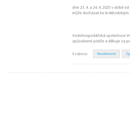
dne 23. 4. a 24. 4. 2025 v době o
může docházet ke krátkodobým l
Vodohospodářská společnost Vrc
způsobené potíže a děkuje za p
V rubrice:
Nezařazené
Zp