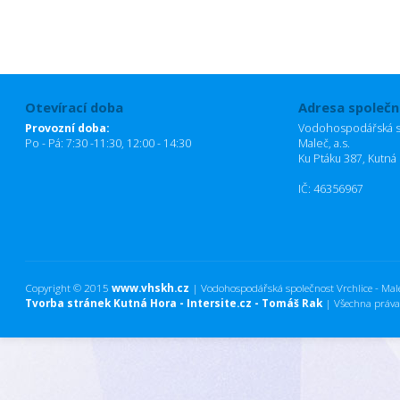
Otevírací doba
Adresa společn
Provozní doba:
Vodohospodářská sp
Po - Pá: 7:30 -11:30, 12:00 - 14:30
Maleč, a.s.
Ku Ptáku 387, Kutná
IČ: 46356967
Copyright © 2015
www.vhskh.cz
| Vodohospodářská společnost Vrchlice - Maleč
Tvorba stránek Kutná Hora - Intersite.cz - Tomáš Rak
| Všechna práva