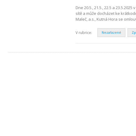
Dne 20.5., 21.5., 22.5 a 23.5.202
sítě a může docházet ke krátko
Maleč, a.s., Kutná Hora se oml
V rubrice:
Nezařazené
Zp