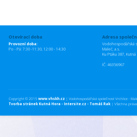
Otevírací doba
Adresa společn
Provozní doba:
Vodohospodářská sp
Po - Pá: 7:30 -11:30, 12:00 - 14:30
Maleč, a.s.
Ku Ptáku 387, Kutná
IČ: 46356967
Copyright © 2015
www.vhskh.cz
| Vodohospodářská společnost Vrchlice - Maleč
Tvorba stránek Kutná Hora - Intersite.cz - Tomáš Rak
| Všechna práva