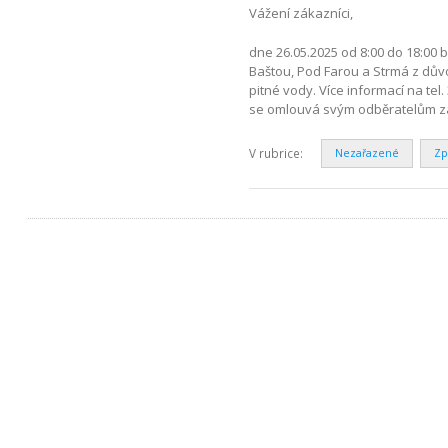
Vážení zákazníci,
dne 26.05.2025 od 8:00 do 18:00 b
Baštou, Pod Farou a Strmá z d
pitné vody. Více informací na te
se omlouvá svým odběratelům za
V rubrice:
Nezařazené
Zp