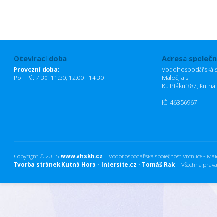
Otevírací doba
Adresa společn
Provozní doba:
Vodohospodářská sp
Po - Pá: 7:30 -11:30, 12:00 - 14:30
Maleč, a.s.
Ku Ptáku 387, Kutná
IČ: 46356967
Copyright © 2015
www.vhskh.cz
| Vodohospodářská společnost Vrchlice - Maleč
Tvorba stránek Kutná Hora - Intersite.cz - Tomáš Rak
| Všechna práva